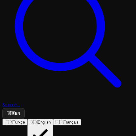
Search...
🇬🇧
EN
🇹🇷
Türkçe
🇬🇧
English
🇫🇷
Français