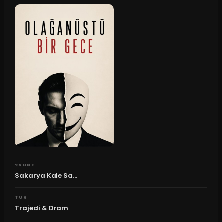
SAHNE
Sakarya Kale Sa...
TUR
Trajedi & Dram