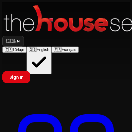
🇬🇧
EN
🇹🇷
Türkçe
🇬🇧
English
🇫🇷
Français
Sign In