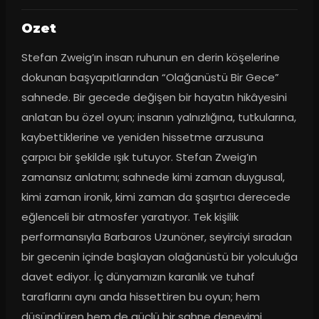
Ozet
Stefan Zweig’ın insan ruhunun en derin köşelerine 
dokunan başyapıtlarından “Olağanüstü Bir Gece” 
sahnede. Bir gecede değişen bir hayatın hikâyesini 
anlatan bu özel oyun; insanın yalnızlığına, tutkularına, 
kaybettiklerine ve yeniden hissetme arzusuna 
çarpıcı bir şekilde ışık tutuyor. Stefan Zweig’ın 
zamansız anlatımı; sahnede kimi zaman duygusal, 
kimi zaman ironik, kimi zaman da şaşırtıcı derecede 
eğlenceli bir atmosfer yaratıyor. Tek kişilik 
performansıyla Barbaros Uzunöner, seyirciyi sıradan 
bir gecenin içinde başlayan olağanüstü bir yolculuğa 
davet ediyor. İç dünyamızın karanlık ve tuhaf 
taraflarını aynı anda hissettiren bu oyun; hem 
düşündüren hem de güçlü bir sahne deneyimi 