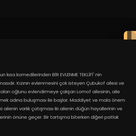
n kısa komedilerinden BİR EVLENME TEKLİFİ' nin 
asıdır. Kızının evlenmesini çok isteyen Çubukof ailesi ve 
alan oğlunu evlendirmeye çalışan Lomof ailesinin, aile 
lmek adına buluşması ile başlar. Maddiyet ve mala önem 
ki ailenin varlık çatışması iki ailenin düğün hayallerinin ve 
erinin önüne geçer. Bir tartışma biterken diğeri patlak 