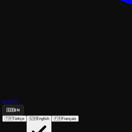
Search...
Öküz Çayır
🇬🇧
EN
🇹🇷
Türkçe
🇬🇧
English
🇫🇷
Français