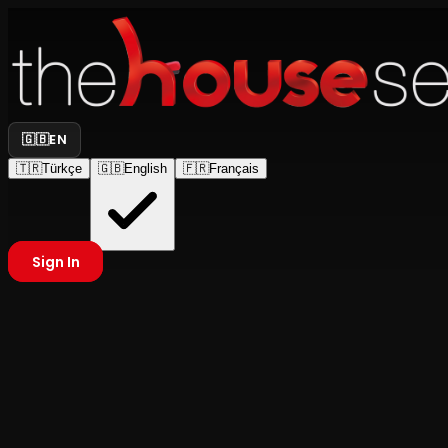
🇬🇧
EN
🇹🇷
Türkçe
🇬🇧
English
🇫🇷
Français
Sign In