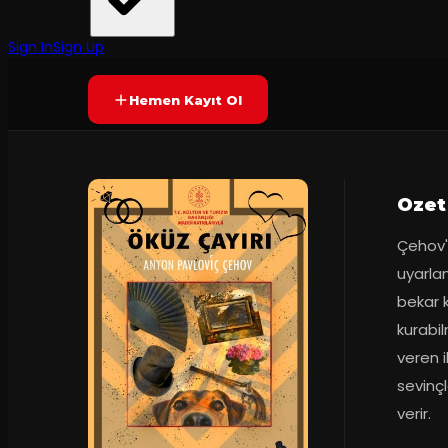
Corner Art
·
Maltepe Yaşar K...
65
dakika
Yetersiz oy
YAKINDA
+12
Sign In
Sign Up
Hemen Kayıt Ol
Ozet
Çehov'u
uyarlam
bekar k
kurabi
veren i
sevinçl
verir.