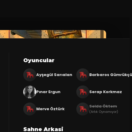
Oyuncular
Ayşegül Sarıalan
Barbaros Gümrükç
Pınar Ergun
Serap Korkmaz
Selda Öktem
Merve Öztürk
(Artık Oynamıyor)
Sahne Arkasi