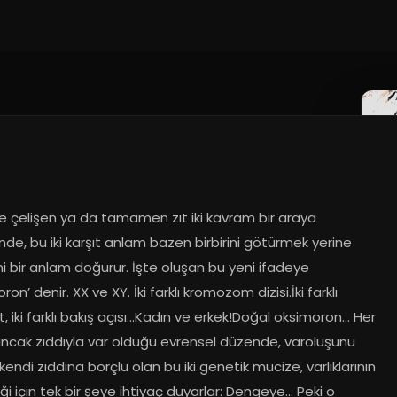
.2018
yle çelişen ya da tamamen zıt iki kavram bir araya 
nde, bu iki karşıt anlam bazen birbirini götürmek yerine 
 bir anlam doğurur. İşte oluşan bu yeni ifadeye 
ron’ denir. XX ve XY. İki farklı kromozom dizisi.İki farklı 
t, iki farklı bakış açısı...Kadın ve erkek!Doğal oksimoron... Her 
ancak zıddıyla var olduğu evrensel düzende, varoluşunu 
kendi zıddına borçlu olan bu iki genetik mucize, varlıklarının 
liği için tek bir şeye ihtiyaç duyarlar: Dengeye... Peki o 