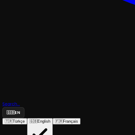
KOMEDI
Erkek Aklı
Search...
“Oksimor
🇬🇧
EN
🇹🇷
Türkçe
🇬🇧
English
🇫🇷
Français