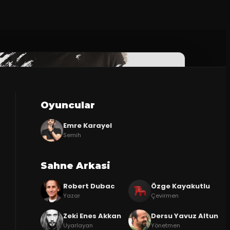
Oyuncular
Emre Karayel
Semih
Sahne Arkasi
Robert Dubac
Özge Kayakutlu
Yazar
Çevirmen
Zeki Enes Akkan
Dersu Yavuz Altun
Uyarlayan
Yönetmen