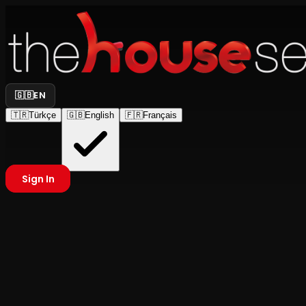
🇬🇧
EN
🇹🇷
Türkçe
🇬🇧
English
🇫🇷
Français
Sign In