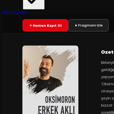
Tiyatro Yeniden
·
Kulis Sanat Tiy...
6.8
75
dakika
Prömiyer
09.03
(
311
oy)
SAHNEDE
+14
Sign In
Sign Up
Fragmani Izle
Hemen Kayıt Ol
Ozet
Birbiri
geldiği
yepyeni
‘Oksimo
cinsiye
şeyin 
bizzat 
sürekli