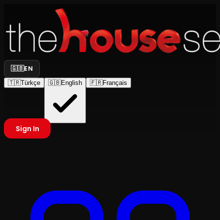
🇬🇧
EN
🇹🇷
Türkçe
🇬🇧
English
🇫🇷
Français
Sign In