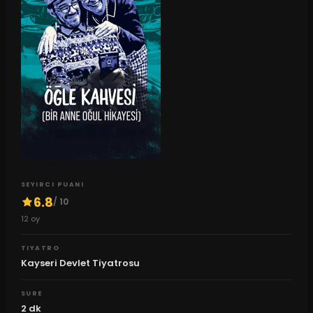
SEYIRCI PUANI
6.8
/ 10
12
oy
TIYATRO
Kayseri Devlet Tiyatrosu
SURE
2
dk