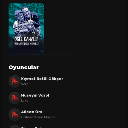
Oyuncular
Kıymet Betül Gökçer
Vera
Hüseyin Varol
Luka
Alican Örs
Cafeye Gelen Müşteri