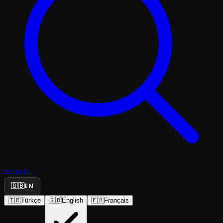
Search...
🇬🇧
EN
🇹🇷
Türkçe
🇬🇧
English
🇫🇷
Français