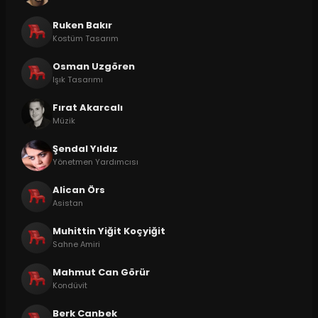
Ruken Bakır
Kostüm Tasarım
Osman Uzgören
Işık Tasarımı
Fırat Akarcalı
Müzik
Şendal Yıldız
Yönetmen Yardımcısı
Alican Örs
Asistan
Muhittin Yiğit Koçyiğit
Sahne Amiri
Mahmut Can Görür
Kondüvit
Berk Canbek