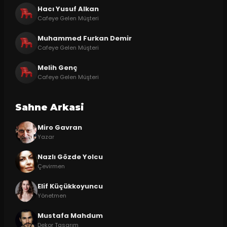
Hacı Yusuf Alkan
Cafeye Gelen Müşteri
Muhammed Furkan Demir
Cafeye Gelen Müşteri
Melih Genç
Cafeye Gelen Müşteri
Sahne Arkasi
Miro Gavran
Yazar
Nazlı Gözde Yolcu
Çevirmen
Elif Küçükkoyuncu
Yönetmen
Mustafa Mahdum
Dekor Tasarım