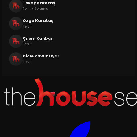
Tokay Karataş
Teknik Sorumlu
Özge Karataş
Terzi
Çilem Kanbur
Terzi
Dicle Yavuz Uyar
Terzi