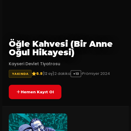
Öğle Kahvesi (Bir Anne
Oğul Hikayesi)
Kayseri Devlet Tiyatrosu
6.8
2
dakika
Prömiyer
2024
(
12
oy)
YAKINDA
+13
Hemen Kayıt Ol