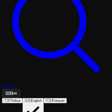
Search...
🇬🇧
EN
🇹🇷
Türkçe
🇬🇧
English
🇫🇷
Français