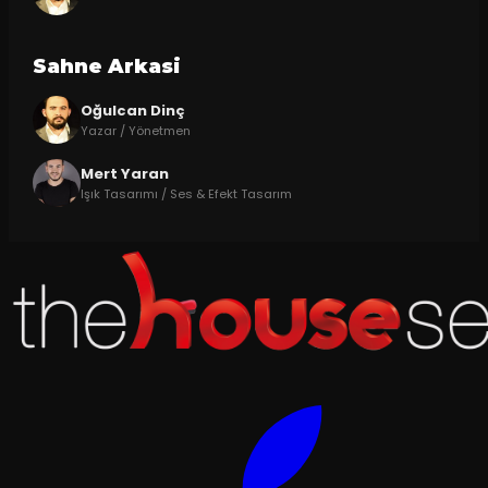
Sahne Arkasi
Oğulcan Dinç
Yazar / Yönetmen
Mert Yaran
Işık Tasarımı / Ses & Efekt Tasarım