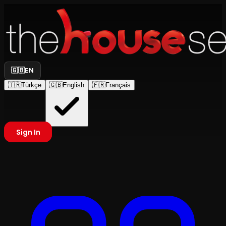
🇬🇧
EN
🇹🇷
Türkçe
🇬🇧
English
🇫🇷
Français
Sign In