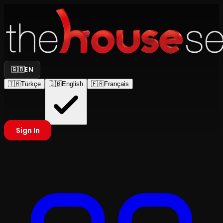
🇬🇧
EN
🇹🇷
Türkçe
🇬🇧
English
🇫🇷
Français
Sign In