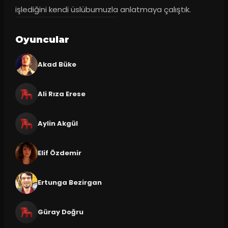
işlediğini kendi üslübumuzla anlatmaya çalıştık.
Oyuncular
Akad Büke
Ali Rıza Erese
Aylin Akgül
Elif Özdemir
Ertunga Bezirgan
Güray Doğru