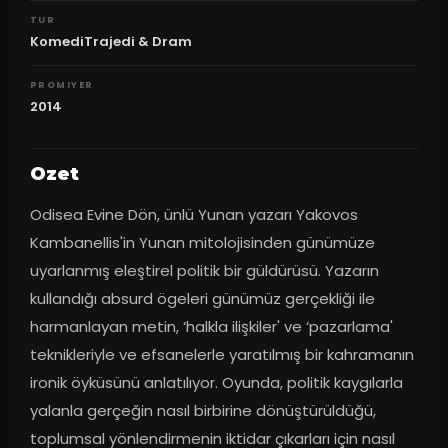
TUR
KomediTrajedi & Dram
PROMIYER
2014
Ozet
Odisea Evine Dön, ünlü Yunan yazarı Yakovos 
Kambanellis'in Yunan mitolojisinden günümüze 
uyarlanmış eleştirel politik bir güldürüsü. Yazarın 
kullandığı absurd ögeleri günümüz gerçekliği ile 
harmanlayan metin, ‘halkla ilişkiler' ve ‘pazarlama' 
teknikleriyle ve efsanelerle yaratılmış bir kahramanın 
ironik öyküsünü anlatılıyor. Oyunda, politik kaygılarla 
yalanla gerçeğin nasıl birbirine dönüştürüldüğü, 
toplumsal yönlendirmenin iktidar çıkarları için nasıl 