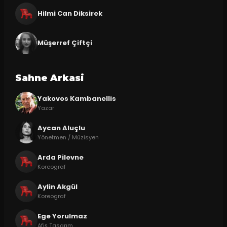
Hilmi Can Diksirek
Müşerref Çiftçi
Sahne Arkasi
Yakovos Kambanellis
Yazar
Aycan Aluçlu
Yönetmen / Müzisyen
Arda Pilevne
Koreograf
Aylin Akgül
Koreograf
Ege Yorulmaz
Afiş Tasarım