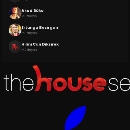
Akad Büke
Müzisyen
Ertunga Bezirgan
Müzisyen
Hilmi Can Diksirek
Müzisyen