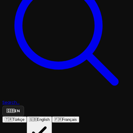
Search...
🇬🇧
EN
🇹🇷
Türkçe
🇬🇧
English
🇫🇷
Français