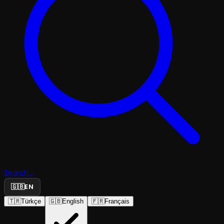
Search...
🇬🇧
EN
🇹🇷
Türkçe
🇬🇧
English
🇫🇷
Français