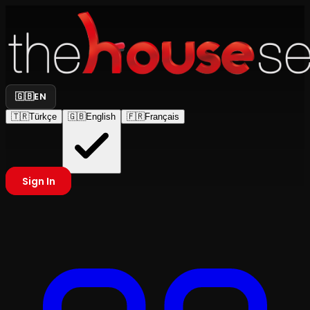
🇬🇧
EN
🇹🇷
Türkçe
🇬🇧
English
🇫🇷
Français
Sign In