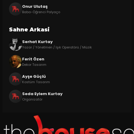
Onur Ulutaş
Baba-Öğrenci Palyaço
Sahne Arkasi
Serhat Kurtay
Yazar / Yönetmen / Işık Operatörü / Müzik
Ferit Özen
Dekor Tasarım
Ayşe Güçlü
Kostüm Tasarım
Seda Eylem Kurtay
Organizatör