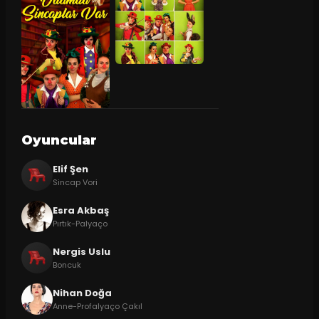
Oyuncular
Elif Şen
Sincap Vori
Esra Akbaş
Pırtık-Palyaço
Nergis Uslu
Boncuk
Nihan Doğa
Anne-Profalyaço Çakıl