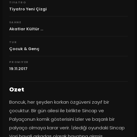
TIYATRO
Tiyatro Yeni Çizgi
SAHNE
Akatlar Kültür ...
TUR
Çocuk & Genç
PROMIYER
19.11.2017
Ozet
Boncuk, her şeyden korkan özgüveni zayıf bir 
çocuktur. Bir gün ailesi ile birlikte Sincap ve 
Palyaçonun komik gösterisini izler ve başarılı bir 
palyaço olmaya karar verir. İzlediği oyundaki Sincap 
Vori hayali arkadaş olarak hayatına girmiş, 