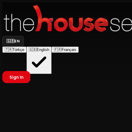
🇬🇧
EN
🇹🇷
Türkçe
🇬🇧
English
🇫🇷
Français
Sign In