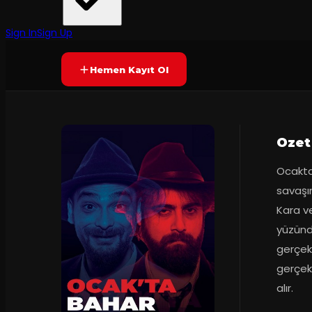
Adana Devlet Tiyatrosu
Prömiyer
20.02.2026
Yetersiz oy
YAKINDA
+16
Sign In
Sign Up
Hemen Kayıt Ol
Ozet
Ocakta 
savaşın
Kara ve
yüzünde
gerçek 
gerçekli
alır.