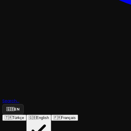
TRAJEDI & DRAM
Search...
Ocak'ta B
🇬🇧
EN
🇹🇷
Türkçe
🇬🇧
English
🇫🇷
Français