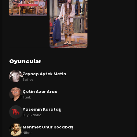
Oyuncular
Zeynep Aytek Metin
Safiye
Çetin Azer Aras
Tarık
Yasemin Karataş
Büyükanne
Mehmet Onur Kocabaş
Nihat