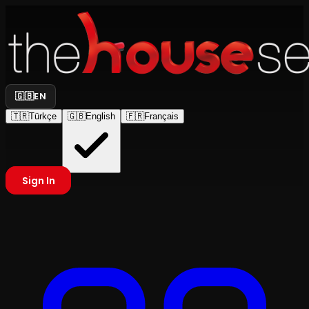
🇬🇧
EN
🇹🇷
Türkçe
🇬🇧
English
🇫🇷
Français
Sign In