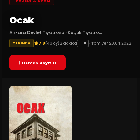
TRAJEDI & DRAM
Ocak
Ankara Devlet Tiyatrosu
·
Küçük Tiyatro...
7.8
2
dakika
Prömiyer
20.04.2022
(
49
oy)
YAKINDA
+10
Hemen Kayıt Ol