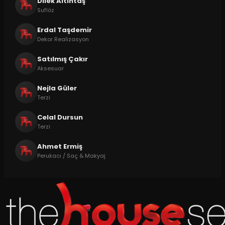
Dilek Altıntaş
Suflöz
Erdal Taşdemir
Dekor Realizasyon
Satılmış Çakır
Aksesuar
Nejla Güler
Terzi
Celal Dursun
Terzi
Ahmet Ermiş
Perukacı / Saç & Makyaj