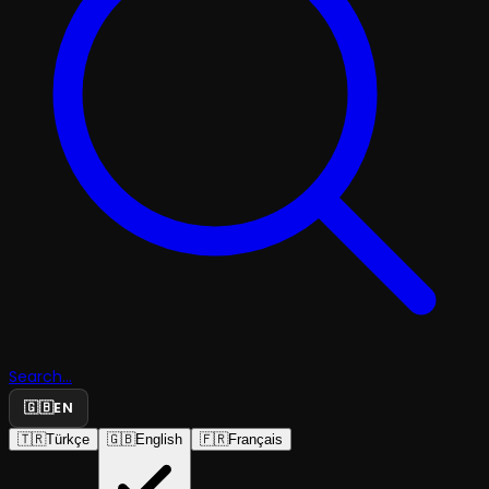
Search...
🇬🇧
EN
🇹🇷
Türkçe
🇬🇧
English
🇫🇷
Français