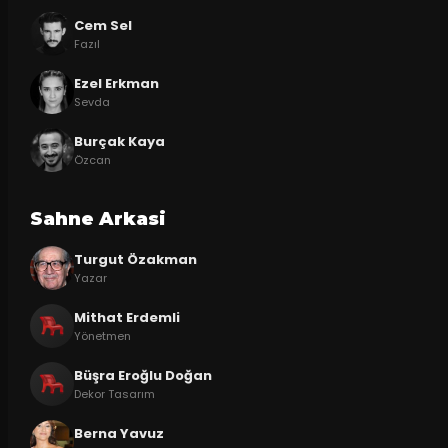
Cem Sel
Fazıl
Ezel Erkman
Sevda
Burçak Kaya
Özcan
Sahne Arkasi
Turgut Özakman
Yazar
Mithat Erdemli
Yönetmen
Büşra Eroğlu Doğan
Dekor Tasarım
Berna Yavuz