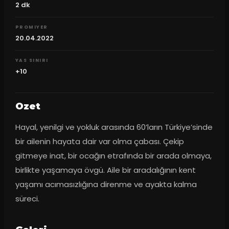
2
dk
PROMIYER
20.04.2022
YAS SINIRI
+10
Ozet
Hayal, yenilgi ve yokluk arasında 60’ların Türkiye’sinde 
bir ailenin hayata dair var olma çabası. Çekip 
gitmeye inat, bir ocağın etrafında bir arada olmaya, 
birlikte yaşamaya övgü. Aile bir aradalığının kent 
yaşamı acımasızlığına direnme ve ayakta kalma 
süreci.