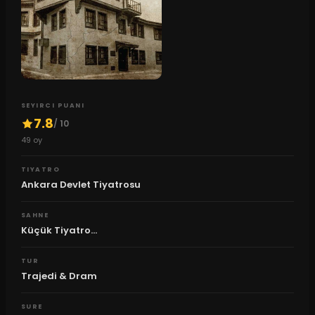
SEYIRCI PUANI
7.8
/ 10
49
oy
TIYATRO
Ankara Devlet Tiyatrosu
SAHNE
Küçük Tiyatro...
TUR
Trajedi & Dram
SURE