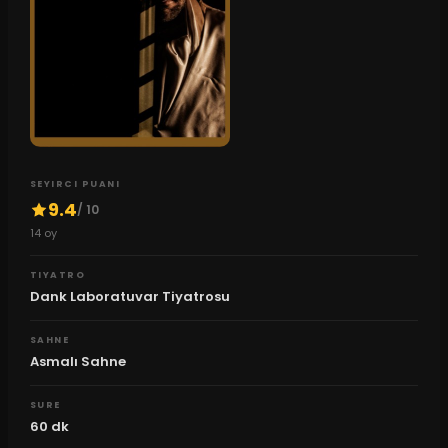
SEYIRCI PUANI
9.4
/ 10
14
oy
TIYATRO
Dank Laboratuvar Tiyatrosu
SAHNE
Asmalı Sahne
SURE
60
dk