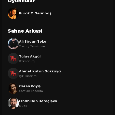
Oyuncular
Burak C. Serinbaş
Sahne Arkasi
Ali Bircan Teke
Yazar / Yönetmen
Tülay Akgül
Dramaturg
Ahmet Kutan Gökkaya
Işık Tasarımı
Ceren Kayış
Kostüm Tasarım
Erhan Can Dereçiçek
Müzik