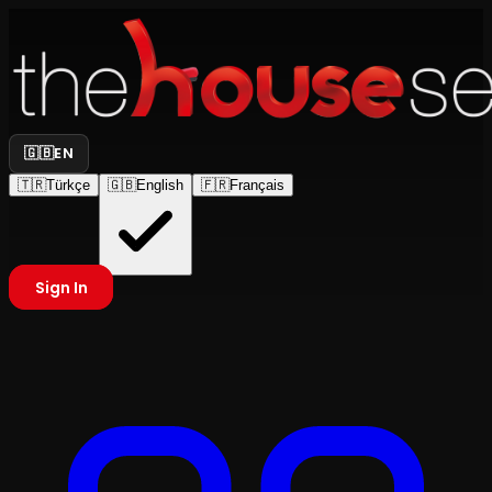
🇬🇧
EN
🇹🇷
Türkçe
🇬🇧
English
🇫🇷
Français
Sign In