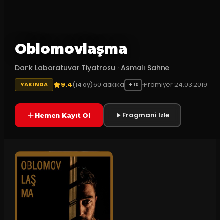
Oblomovlaşma
Dank Laboratuvar Tiyatrosu
·
Asmalı Sahne
9.4
60
dakika
Prömiyer
24.03.2019
(
14
oy)
YAKINDA
+15
Fragmani Izle
Hemen Kayıt Ol