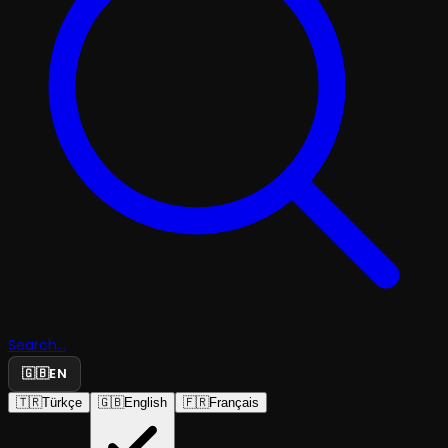
Search...
🇬🇧
EN
🇹🇷
Türkçe
🇬🇧
English
🇫🇷
Français