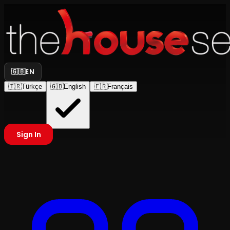
🇬🇧
EN
🇹🇷
Türkçe
🇬🇧
English
🇫🇷
Français
Sign In