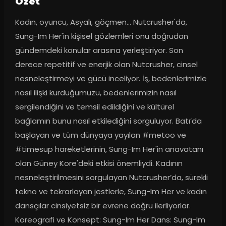
Ozet
Kadın, oyuncu, Asyalı, göçmen… Nutcrusher'da, 
Sung-Im Her'in kişisel gözlemleri onu doğrudan 
gündemdeki konular arasına yerleştiriyor. Son 
derece repetitif ve enerjik olan Nutcrusher, cinsel 
nesneleştirmeyi ve gücü inceliyor. İş, bedenlerimizle 
nasıl ilişki kurduğumuzu, bedenlerimizin nasıl 
sergilendiğini ve temsil edildiğini ve kültürel 
bağlamın bunu nasıl etkilediğini sorguluyor. Batı’da 
başlayan ve tüm dünyaya yayılan #metoo ve 
#timesup hareketlerinin, Sung-Im Her'in anavatanı 
olan Güney Kore'deki etkisi önemliydi. Kadının 
nesneleştirilmesini sorgulayan Nutcrusher’da, sürekli 
tekno ve tekrarlayan jestlerle, Sung-Im Her ve kadın 
dansçılar cinsiyetsiz bir evrene doğru ilerliyorlar. 
Koreografi ve Konsept: Sung-Im Her Dans: Sung-Im 