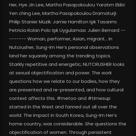
Her, Hye Jin Lee, Martha Pasapokoulou Yaratım Ekibi: 
Yen ching Lee, Martha Pasapokoulou Dramaturji: 
Philip Stanier Müzik: Jamie Hamilton Işık Tasarımı: 
Petricia Rolan Polo Işık Uygulaması: Julien Bernard --
------- Woman, performer, Asian, migrant... In 
Nutcrusher, Sung-Im Her’s personal observations 
land her squarely among the trending topics. 
Starkly repetitive and energetic, NUTCRUSHER looks 
at sexual objectification and power. The work 
questions how we relate to our bodies, how they 
are presented and re-presented, and how cultural 
context affects this. #metoo and #timesup 
started in the West and fanned out all over the 
world. The impact in South Korea, Sung-Im Her’s 
home country, was considerable. She questions the 
objectification of women. Through persistent 