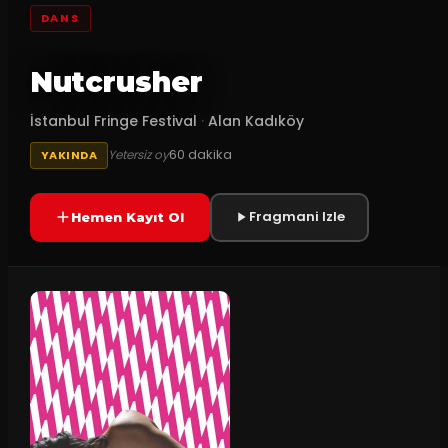
DANS
Nutcrusher
İstanbul Fringe Festival
·
Alan Kadıköy
60
dakika
Yetersiz oy
YAKINDA
Fragmani Izle
Hemen Kayıt Ol