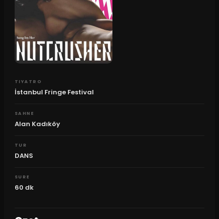
TIYATRO
İstanbul Fringe Festival
SAHNE
Alan Kadıköy
TUR
DANS
SURE
60
dk