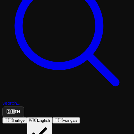
Search...
🇬🇧
EN
🇹🇷
Türkçe
🇬🇧
English
🇫🇷
Français