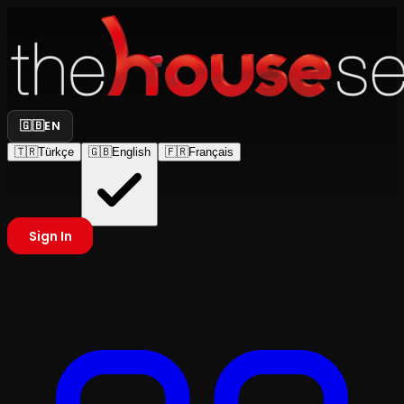
🇬🇧
EN
🇹🇷
Türkçe
🇬🇧
English
🇫🇷
Français
Sign In