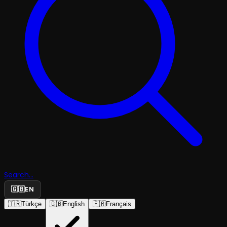
Search...
🇬🇧
EN
🇹🇷
Türkçe
🇬🇧
English
🇫🇷
Français