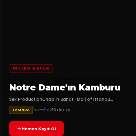
TRAJEDI & DRAM
Notre Dame'ın Kamburu
Sek ProductionChaplin Sanat
·
Mall of İstanbu...
60
dakika
Yetersiz oy
YAKINDA
Hemen Kayıt Ol