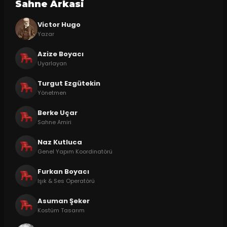
Sahne Arkasi
Victor Hugo
Yazar
Azize Boyacı
Uyarlayan
Turgut Ezgütekin
Yönetmen
Berke Uçar
Sahne Amiri
Naz Kutluca
Genel Yapım Koordinatörü
Furkan Boyacı
Işık & Ses Operatörü
Asuman Şeker
Kostüm Tasarım