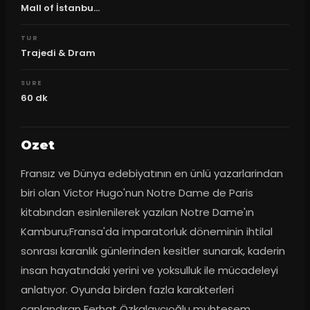
Mall of İstanbu...
TUR
Trajedi & Dram
SURE
60
dk
Ozet
Fransız ve Dünya edebiyatının en ünlü yazarlarindan 
biri olan Victor Hugo'nun Notre Dame de Paris 
kitabından esinlenilerek yazılan Notre Dame'ın 
Kamburu;Fransa'da imparatorluk döneminin ihtilal 
sonrası karanlık günlerinden kesitler sunarak, kaderin 
insan hayatındaki yerini ve yoksulluk ile mücadeleyi 
anlatıyor. Oyunda birden fazla karakterleri 
canlandıran Ferhat Özkalaycıoğlu muhteşem 