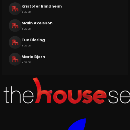
Kristofer Blindheim
Yazar
Malin Axelsson
Yazar
Tue Biering
Yazar
Marie Bjorn
Yazar