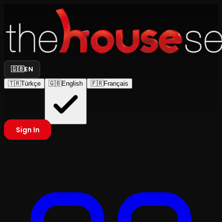
🇬🇧
EN
🇹🇷
Türkçe
🇬🇧
English
🇫🇷
Français
Sign In