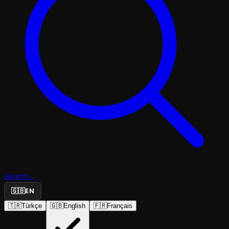
Search...
🇬🇧
EN
🇹🇷
Türkçe
🇬🇧
English
🇫🇷
Français