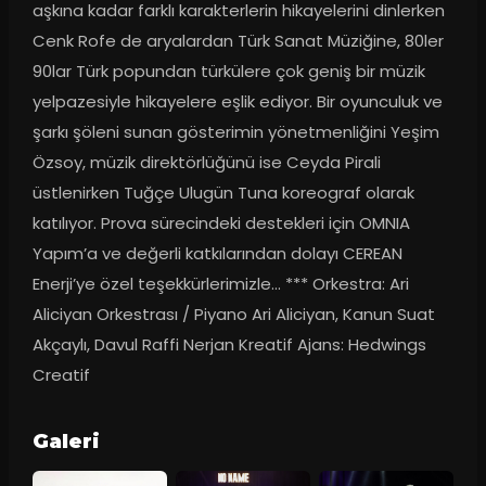
aşkına kadar farklı karakterlerin hikayelerini dinlerken 
Cenk Rofe de aryalardan Türk Sanat Müziğine, 80ler 
90lar Türk popundan türkülere çok geniş bir müzik 
yelpazesiyle hikayelere eşlik ediyor. Bir oyunculuk ve 
şarkı şöleni sunan gösterimin yönetmenliğini Yeşim 
Özsoy, müzik direktörlüğünü ise Ceyda Pirali 
üstlenirken Tuğçe Ulugün Tuna koreograf olarak 
katılıyor. Prova sürecindeki destekleri için OMNIA 
Yapım’a ve değerli katkılarından dolayı CEREAN 
Enerji’ye özel teşekkürlerimizle... *** Orkestra: Ari 
Aliciyan Orkestrası / Piyano Ari Aliciyan, Kanun Suat 
Akçaylı, Davul Raffi Nerjan Kreatif Ajans: Hedwings 
Creatif
Galeri