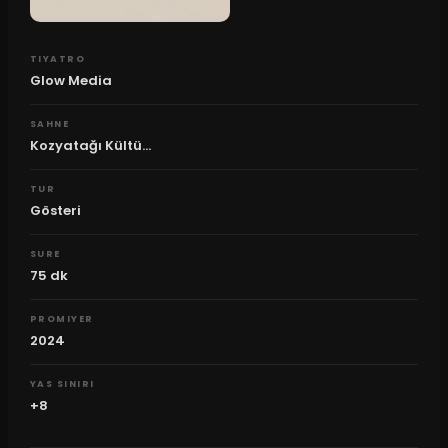
TIYATRO
Glow Media
SAHNE
Kozyatağı Kültü...
TUR
Gösteri
SURE
75
dk
PROMIYER
2024
YAS SINIRI
+8