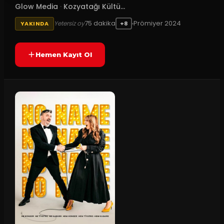
Glow Media
·
Kozyatağı Kültü...
75
dakika
Prömiyer
2024
Yetersiz oy
YAKINDA
+8
Hemen Kayıt Ol