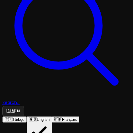
Search...
🇬🇧
EN
🇹🇷
Türkçe
🇬🇧
English
🇫🇷
Français