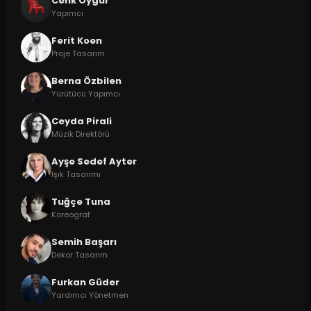
Cenk Oygur
Yapımcı
Ferit Koen
Proje Tasarım
Berna Özbilen
Yürütücü Yapımcı
Ceyda Pirali
Müzik Direktörü
Ayşe Sedef Ayter
Işık Tasarımı
Tuğçe Tuna
Koreograf
Semih Başarı
Dekor Tasarım
Furkan Güder
Yardımcı Yönetmen