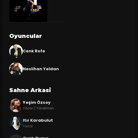
Oyuncular
Cenk Rofe
Neslihan Yeldan
Sahne Arkasi
Yeşim Özsoy
Yazar / Yönetmen
Itır Karabulut
Yazar