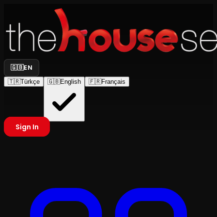
🇬🇧
EN
🇹🇷
Türkçe
🇬🇧
English
🇫🇷
Français
Sign In