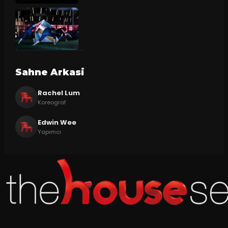
Sahne Arkasi
Rachel Lum
Koreograf
Edwin Wee
Yapımcı