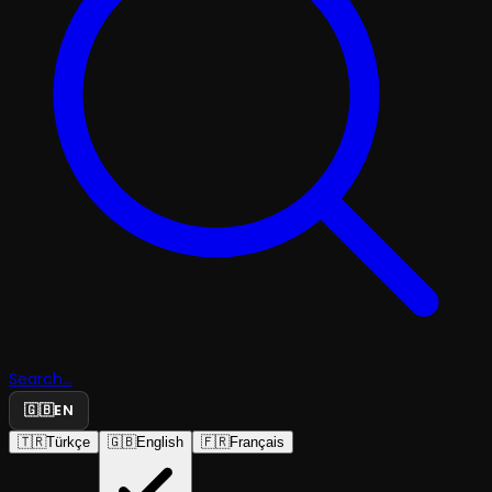
Search...
🇬🇧
EN
🇹🇷
Türkçe
🇬🇧
English
🇫🇷
Français