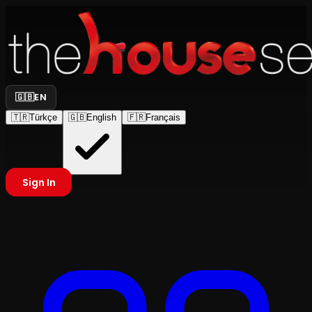
🇬🇧
EN
🇹🇷
Türkçe
🇬🇧
English
🇫🇷
Français
Sign In