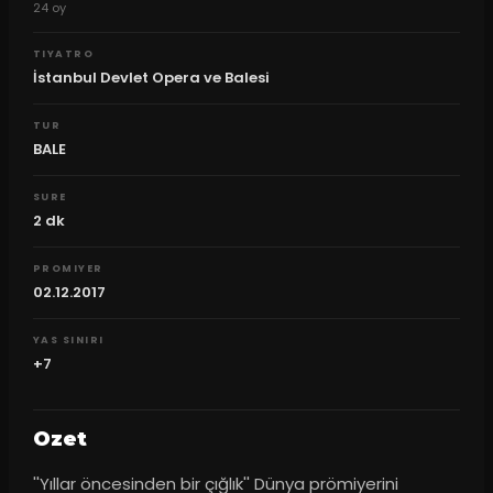
24
oy
TIYATRO
İstanbul Devlet Opera ve Balesi
TUR
BALE
SURE
2
dk
PROMIYER
02.12.2017
YAS SINIRI
+7
Ozet
''Yıllar öncesinden bir çığlık'' Dünya prömiyerini 