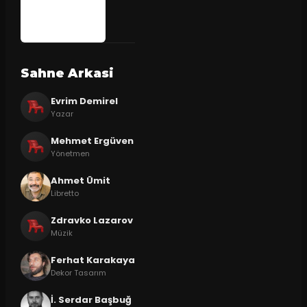
Sahne Arkasi
Evrim Demirel
Yazar
Mehmet Ergüven
Yönetmen
Ahmet Ümit
Libretto
Zdravko Lazarov
Müzik
Ferhat Karakaya
Dekor Tasarım
İ. Serdar Başbuğ