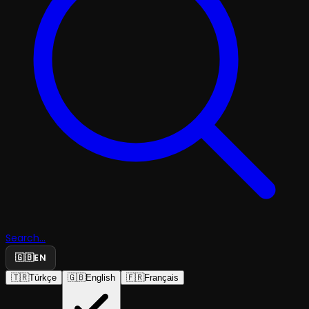
Search...
🇬🇧
EN
🇹🇷
Türkçe
🇬🇧
English
🇫🇷
Français