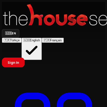
🇬🇧
EN
🇹🇷
Türkçe
🇬🇧
English
🇫🇷
Français
Sign In