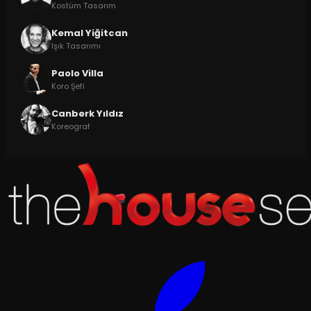
Kostüm Tasarım
Kemal Yiğitcan
Işık Tasarımı
Paolo Villa
Koro Şefi
Canberk Yıldız
Koreograf