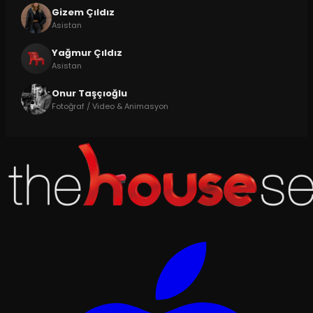
Gizem Çıldız
Asistan
Yağmur Çıldız
Asistan
Onur Taşçıoğlu
Fotoğraf / Video & Animasyon