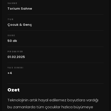
SAHNE
Torium Sahne
TUR
Çocuk & Genç
SURE
50
dk
PROMIYER
01.02.2025
YAS SINIRI
+4
Ozet
Teknolojinin artık hayal edilemez boyutlara vardığı 
bu zamanlarda tüm çocuklar hızlıca büyümeye 