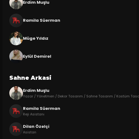
Erdim Muşlu
Ramila Süerman
Müge Yıldız
Eylül Demirel
Sahne Arkasi
Erdim Muşlu
Yazar / Yönetmen / Dekor Tasarım / Sahne Tasarım / Kostüm Tasarı
Ramila Süerman
Reji Asistanı
Dilan Özelçi
Asistan