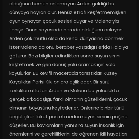
olduğunu hemen anlamayan Arden geldiği bu 
dünyaya hayran olur. Henüz etrafı keşfetmemişken 
oyun oynayan çocuk sesleri duyar ve Malena’yla 
tanışır. Onun sayesinde nerede olduğunu anlayan 
Arden çok mutlu olsa da kendi dünyasına dönmek 
ister.Malena da onu beraber yaşadığı Ferida Hala’ya 
götürür. Bazı bilgiler edindikten sonra suyun sırrını 
keşfetmek ve geri dönüş yolu aramak için yola 
koyulurlar. Bu keyifli macerada tanıştıkları Kuzey 
Kayalıkları Perisi Kiki onlara eşlik eder. Bir sürü 
zorlukları atlatan Arden ve Malena bu yolculukta 
gerçek arkadaşlığı, farklı olmanın güzelliklerini, çocuk 
olmanın büyüsünü keşfederler. Önlerine binbir türlü 
engel çıkar fakat pes etmeden suyun sırrının peşine 
düşerler. Bu kavramların yanı sıra suyun insanlık için 
önemlerini ve gerekliliklerini de öğrenen ikili hayatları 