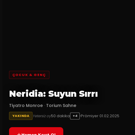
ÇOCUK & GENÇ
Neridia: Suyun Sırrı
Tiyatro Monroe
·
Torium Sahne
50
dakika
Prömiyer
01.02.2025
Yetersiz oy
YAKINDA
+4
Hemen Kayıt Ol