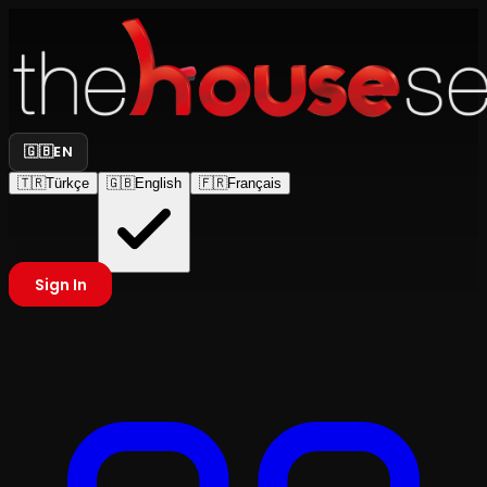
🇬🇧
EN
🇹🇷
Türkçe
🇬🇧
English
🇫🇷
Français
Sign In