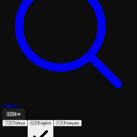
Search...
🇬🇧
EN
🇹🇷
Türkçe
🇬🇧
English
🇫🇷
Français