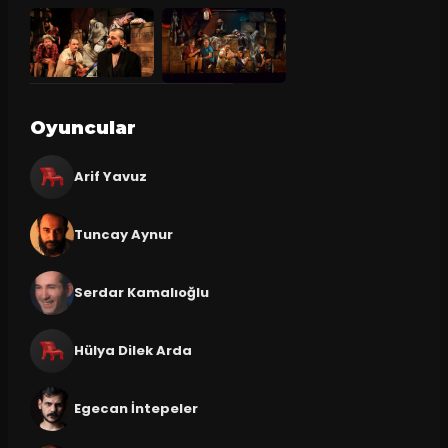
Oyuncular
Arif Yavuz
Tuncay Aynur
Serdar Kamalıoğlu
Hülya Dilek Arda
Egecan İntepeler