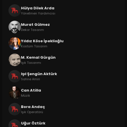
Hülya Dilek Arda
Yönetmen Yardımcısı
Murat Gülmez
Dekor Tasarım
Yıldız Köse İpeklioğlu
Kostüm Tasarım
M. Kemal Gürgün
Işık Tasarımı
Işıl Şengün Aktürk
Sahne Amiri
Can Atilla
Müzik
Bora Andaç
Işık Operatörü
Uğur Öztürk