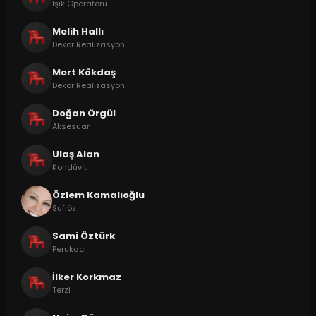
Işık Operatörü
Melih Hallı
Dekor Realizasyon
Mert Kökdaş
Dekor Realizasyon
Doğan Örgül
Aksesuar
Ulaş Alan
Kondüvit
Özlem Kamalıoğlu
Suflöz
Sami Öztürk
Perukacı
İlker Korkmaz
Terzi