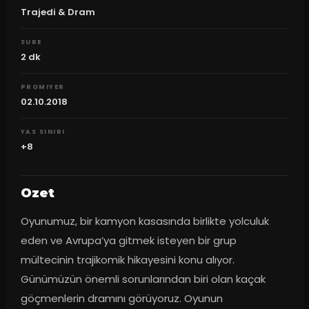
Trajedi & Dram
SURE
2
dk
PROMIYER
02.10.2018
YAS SINIRI
+8
Ozet
Oyunumuz, bir kamyon kasasında birlikte yolculuk 
eden ve Avrupa’ya gitmek isteyen bir grup 
mültecinin trajikomik hikayesini konu alıyor. 
Günümüzün önemli sorunlarından biri olan kaçak 
göçmenlerin dramını görüyoruz. Oyunun 