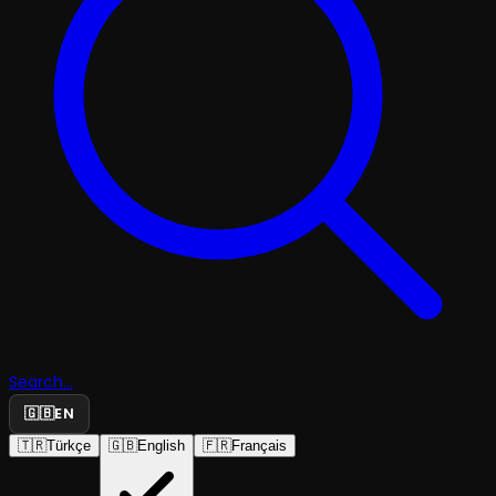
Search...
🇬🇧
EN
🇹🇷
Türkçe
🇬🇧
English
🇫🇷
Français