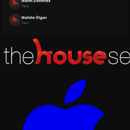
Naim Dönmez
Terzi
Nahile Ülger
Terzi