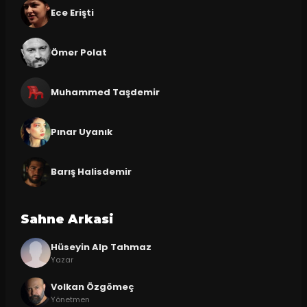
Ece Erişti
Ömer Polat
Muhammed Taşdemir
Pınar Uyanık
Barış Halisdemir
Sahne Arkasi
Hüseyin Alp Tahmaz
Yazar
Volkan Özgömeç
Yönetmen