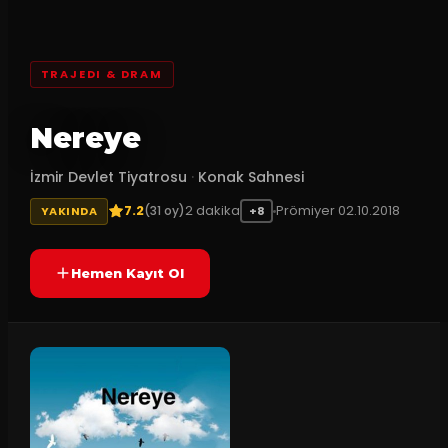
TRAJEDI & DRAM
Nereye
İzmir Devlet Tiyatrosu
·
Konak Sahnesi
7.2
2
dakika
Prömiyer
02.10.2018
(
31
oy)
YAKINDA
+8
Hemen Kayıt Ol