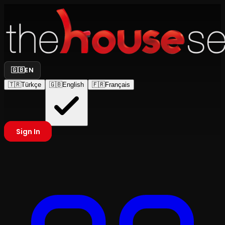
🇬🇧
EN
🇹🇷
Türkçe
🇬🇧
English
🇫🇷
Français
Sign In