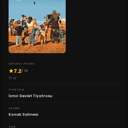
SEYIRCI PUANI
7.2
/ 10
31
oy
TIYATRO
İzmir Devlet Tiyatrosu
SAHNE
Konak Sahnesi
TUR