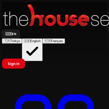
🇬🇧
EN
🇹🇷
Türkçe
🇬🇧
English
🇫🇷
Français
Sign In