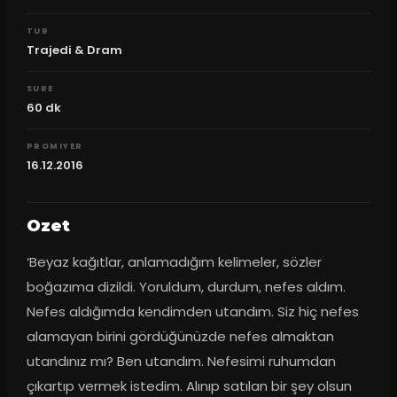
TUR
Trajedi & Dram
SURE
60
dk
PROMIYER
16.12.2016
Ozet
‘Beyaz kağıtlar, anlamadığım kelimeler, sözler 
boğazıma dizildi. Yoruldum, durdum, nefes aldım. 
Nefes aldığımda kendimden utandım. Siz hiç nefes 
alamayan birini gördüğünüzde nefes almaktan 
utandınız mı? Ben utandım. Nefesimi ruhumdan 
çıkartıp vermek istedim. Alınıp satılan bir şey olsun 