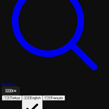
Search...
🇬🇧
EN
🇹🇷
Türkçe
🇬🇧
English
🇫🇷
Français