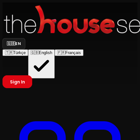
🇬🇧
EN
🇹🇷
Türkçe
🇬🇧
English
🇫🇷
Français
Sign In