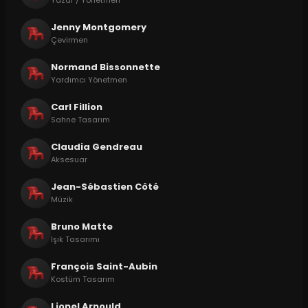
Yazar / Yönetmen
Jenny Montgomery
Çevirmen
Normand Bissonnette
Yardımcı Yönetmen
Carl Fillion
Sahne Tasarım
Claudia Gendreau
Aksesuar
Jean-Sébastien Côté
Müzik
Bruno Matte
Işık Tasarımı
François Saint-Aubin
Kostüm Tasarım
Lionel Arnould