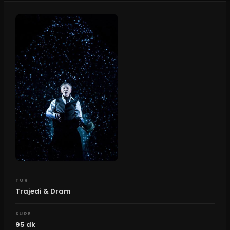
TUR
Trajedi & Dram
SURE
95
dk