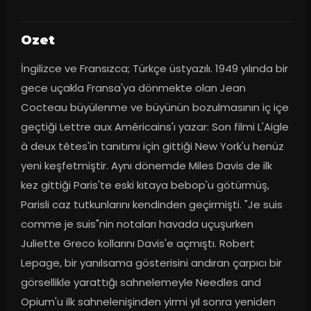
Ozet
İngilizce ve Fransızca; Türkçe üstyazılı. 1949 yılında bir 
gece uçakla Fransa'ya dönmekte olan Jean 
Cocteau büyülenme ve büyünün bozulmasının iç içe 
geçtiği Lettre aux Américains'ı yazar: Son filmi L'Aigle 
à deux têtes'in tanıtımı için gittiği New York'u henüz 
yeni keşfetmiştir. Aynı dönemde Miles Davis de ilk 
kez gittiği Paris'te eski kıtaya bebop'u götürmüş, 
Parisli caz tutkunlarını kendinden geçirmişti. "Je suis 
comme je suis"nin notaları havada uçuşurken 
Juliette Greco kollarını Davis'e açmıştı. Robert 
Lepage, bir yanılsama gösterisini andıran çarpıcı bir 
görsellikle yarattığı sahnelemeyle Needles and 
Opium'u ilk sahnelenişinden yirmi yıl sonra yeniden 