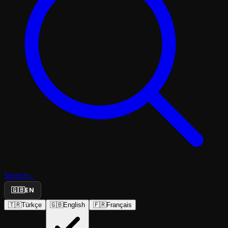
Search...
🇬🇧
EN
🇹🇷
Türkçe
🇬🇧
English
🇫🇷
Français