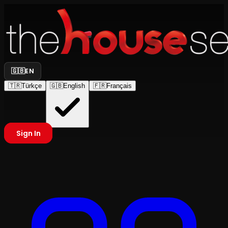
🇬🇧
EN
🇹🇷
Türkçe
🇬🇧
English
🇫🇷
Français
Sign In