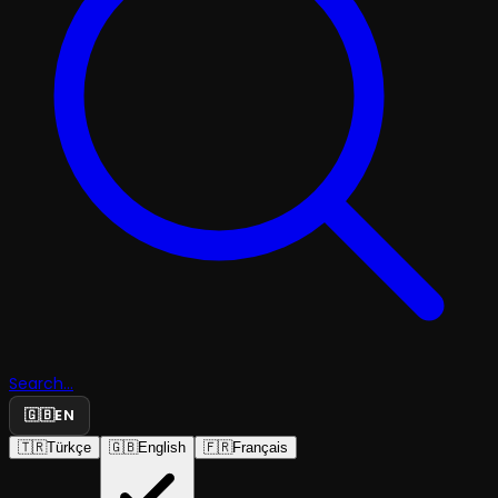
Search...
🇬🇧
EN
🇹🇷
Türkçe
🇬🇧
English
🇫🇷
Français