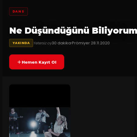
DANS
Ne Düşündüğünü Biliyoru
30
dakika
Prömiyer
28.11.2020
Yetersiz oy
YAKINDA
Hemen Kayıt Ol