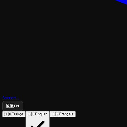
GÖSTERI
Search...
🇬🇧
EN
Ne Alaka
🇹🇷
Türkçe
🇬🇧
English
🇫🇷
Français