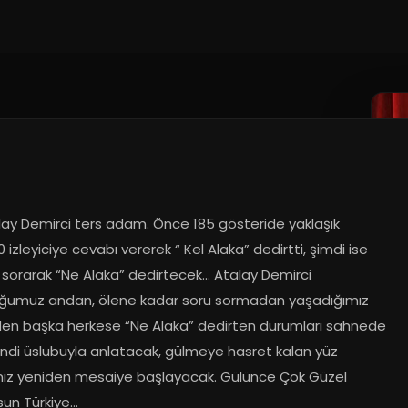
lay Demirci ters adam. Önce 185 gösteride yaklaşık 
 izleyiciye cevabı vererek “ Kel Alaka” dedirtti, şimdi ise 
 sorarak “Ne Alaka” dedirtecek… Atalay Demirci 
umuz andan, ölene kadar soru sormadan yaşadığımız 
den başka herkese “Ne Alaka” dedirten durumları sahnede 
endi üslubuyla anlatacak, gülmeye hasret kalan yüz 
ınız yeniden mesaiye başlayacak. Gülünce Çok Güzel 
sun Türkiye…