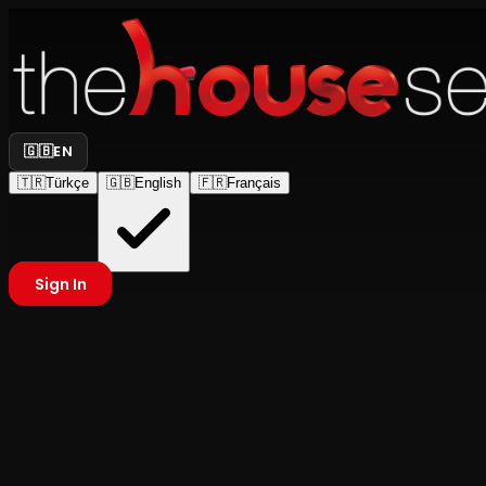
🇬🇧
EN
🇹🇷
Türkçe
🇬🇧
English
🇫🇷
Français
Sign In