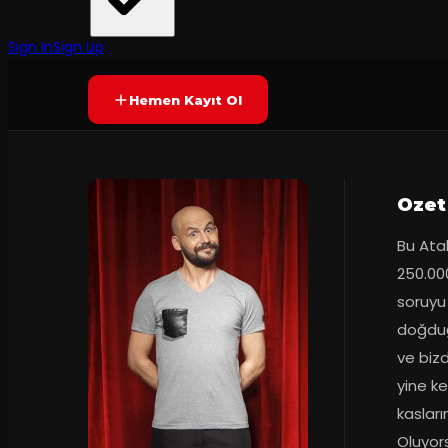
Yetersiz oy
YAKINDA
Sign In
Sign Up
Hemen Kayıt Ol
Ozet
Bu Ata
250.000
soruyu
doğduğ
ve biz
yine k
kaslar
Oluyor