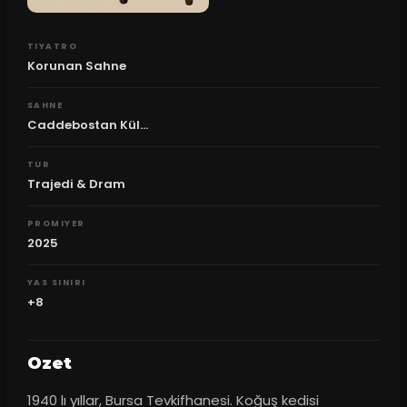
TIYATRO
Korunan Sahne
SAHNE
Caddebostan Kül...
TUR
Trajedi & Dram
PROMIYER
2025
YAS SINIRI
+8
Ozet
1940 lı yıllar, Bursa Tevkifhanesi. Koğuş kedisi 