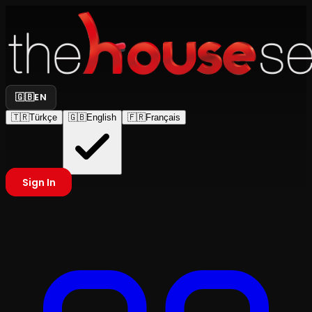
🇬🇧
EN
🇹🇷
Türkçe
🇬🇧
English
🇫🇷
Français
Sign In