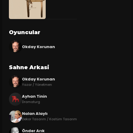
Oyuncular
Okday Korunan
Sahne Arkasi
Okday Korunan
Yazar / Yönetmen
Ayhan Tinin
Dramaturg
Nalan Alaylı
Dekor Tasarım / Kostüm Tasarım
Önder Arık