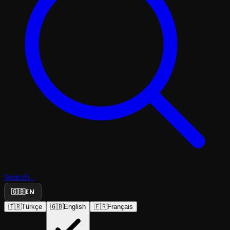
Search...
🇬🇧
EN
🇹🇷
Türkçe
🇬🇧
English
🇫🇷
Français