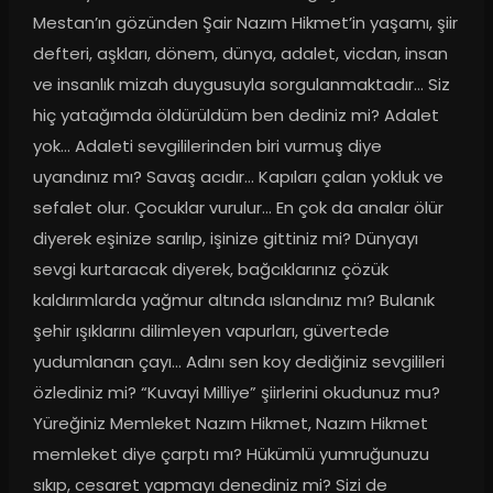
Mestan’ın gözünden Şair Nazım Hikmet’in yaşamı, şiir 
defteri, aşkları, dönem, dünya, adalet, vicdan, insan 
ve insanlık mizah duygusuyla sorgulanmaktadır… Siz 
hiç yatağımda öldürüldüm ben dediniz mi? Adalet 
yok… Adaleti sevgililerinden biri vurmuş diye 
uyandınız mı? Savaş acıdır… Kapıları çalan yokluk ve 
sefalet olur. Çocuklar vurulur… En çok da analar ölür 
diyerek eşinize sarılıp, işinize gittiniz mi? Dünyayı 
sevgi kurtaracak diyerek, bağcıklarınız çözük 
kaldırımlarda yağmur altında ıslandınız mı? Bulanık 
şehir ışıklarını dilimleyen vapurları, güvertede 
yudumlanan çayı… Adını sen koy dediğiniz sevgilileri 
özlediniz mi? “Kuvayi Milliye” şiirlerini okudunuz mu? 
Yüreğiniz Memleket Nazım Hikmet, Nazım Hikmet 
memleket diye çarptı mı? Hükümlü yumruğunuzu 
sıkıp, cesaret yapmayı denediniz mi? Sizi de 