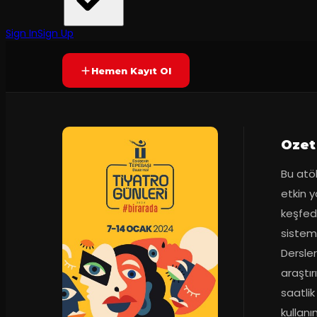
Prömiyer
11.01.2024
Yetersiz oy
YAKINDA
Sign In
Sign Up
Hemen Kayıt Ol
Ozet
Bu atöl
etkin y
keşfede
sistem
Dersler
araştı
saatlik
kullan