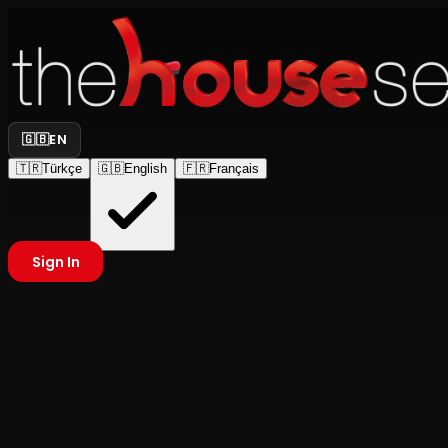
🇬🇧
EN
🇹🇷
Türkçe
🇬🇧
English
🇫🇷
Français
Sign In