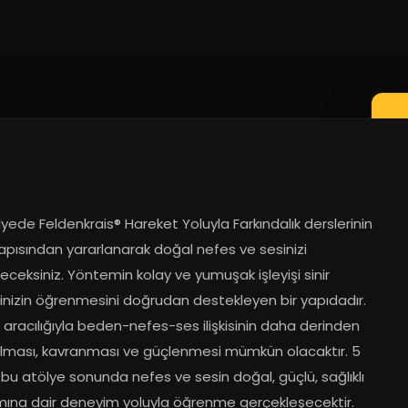
yede Feldenkrais® Hareket Yoluyla Farkındalık derslerinin 
apısından yararlanarak doğal nefes ve sesinizi 
ceksiniz. Yöntemin kolay ve yumuşak işleyişi sinir 
inizin öğrenmesini doğrudan destekleyen bir yapıdadır. 
 aracılığıyla beden-nefes-ses ilişkisinin daha derinden 
rılması, kavranması ve güçlenmesi mümkün olacaktır. 5 
 bu atölye sonunda nefes ve sesin doğal, güçlü, sağlıklı 
ımına dair deneyim yoluyla öğrenme gerçekleşecektir. 