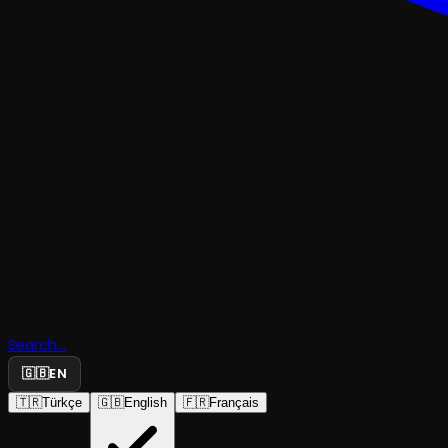
TİYATRO
Nazan Yerl
Kendi Sesi
- Feldenkra
Search...
🇬🇧
EN
Atölyesi
🇹🇷
Türkçe
🇬🇧
English
🇫🇷
Français