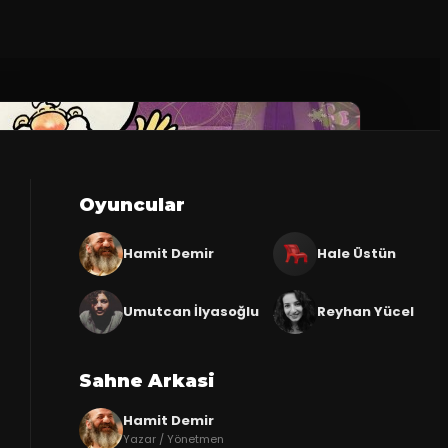
Oyuncular
Hamit Demir
Hale Üstün
Umutcan İlyasoğlu
Reyhan Yücel
Sahne Arkasi
Hamit Demir
Yazar / Yönetmen