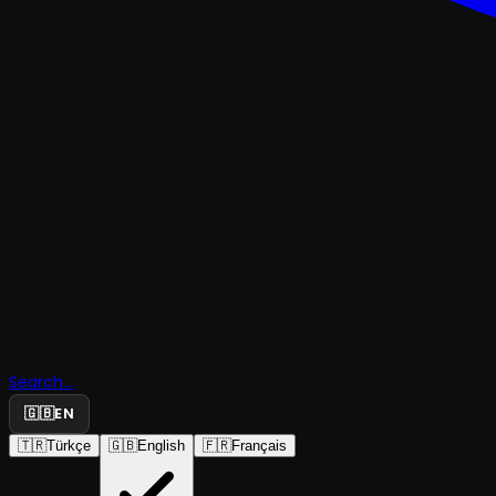
ÇOCUK & GENÇ
Nasreddin
Search...
Yollarda
🇬🇧
EN
🇹🇷
Türkçe
🇬🇧
English
🇫🇷
Français