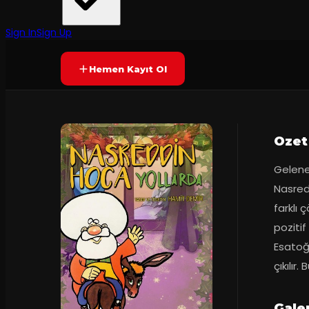
Tiyatroevi
·
Bakırköy Sahne ...
Yetersiz oy
YAKINDA
Sign In
Sign Up
Hemen Kayıt Ol
Ozet
Gelenek
Nasred
farklı 
pozitif
Esatoğ
çıkılı
Gale