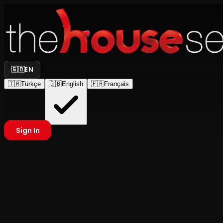
🇬🇧
EN
🇹🇷
Türkçe
🇬🇧
English
🇫🇷
Français
Sign In