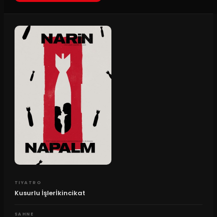
TIYATRO
Kusurlu İşlerİkincikat
SAHNE