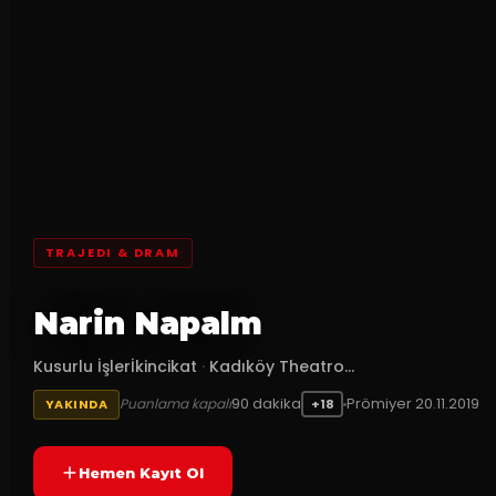
TRAJEDI & DRAM
Narin Napalm
Kusurlu İşlerİkincikat
·
Kadıköy Theatro...
90
dakika
Prömiyer
20.11.2019
Puanlama kapalı
YAKINDA
+18
Hemen Kayıt Ol