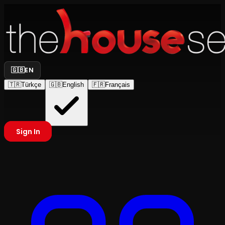
🇬🇧
EN
🇹🇷
Türkçe
🇬🇧
English
🇫🇷
Français
Sign In