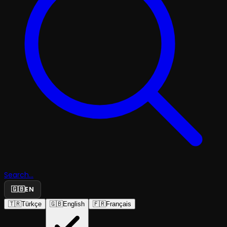
Search...
🇬🇧
EN
🇹🇷
Türkçe
🇬🇧
English
🇫🇷
Français