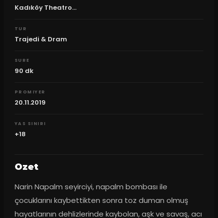
Kadıköy Theatro...
TUR
Trajedi & Dram
SURE
90
dk
PROMIYER
20.11.2019
YAS SINIRI
+18
Ozet
Narin Napalm seyirciyi, napalm bombası ile 
çocuklarını kaybettikten sonra toz duman olmuş 
hayatlarının dehlizlerinde kaybolan, aşk ve savaş, acı 