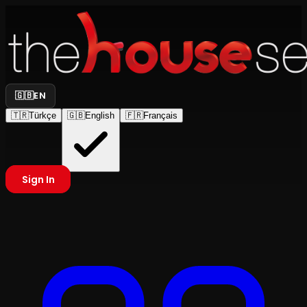
🇬🇧
EN
🇹🇷
Türkçe
🇬🇧
English
🇫🇷
Français
Sign In