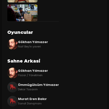
Oyuncular
Gökhan Yılmazer
Naif Bey'in yaveri
Sahne Arkasi
Gökhan Yılmazer
Yazar / Yönetmen
Ümmügülsüm Yılmazer
Dekor Tasarım
Murat Eren Bakır
Sanat Danışmanı