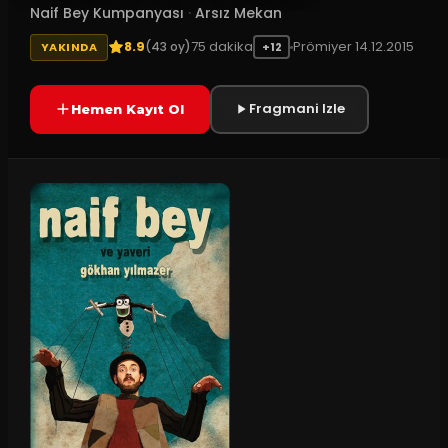
Naif Bey Kumpanyası
·
Arsız Mekan
8.9
75
dakika
Prömiyer
14.12.2015
(
43
oy)
YAKINDA
+12
Fragmani Izle
Hemen Kayıt Ol