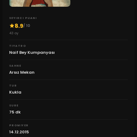
SEYIRCI PUANI
8.9
/ 10
43
oy
TIYATRO
Naif Bey Kumpanyası
SAHNE
Arsız Mekan
TUR
Kukla
SURE
75
dk
PROMIYER
14.12.2015