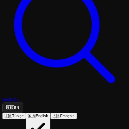
Search...
🇬🇧
EN
🇹🇷
Türkçe
🇬🇧
English
🇫🇷
Français