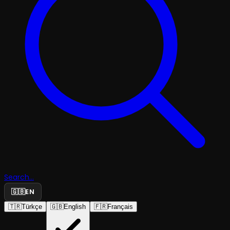
Search...
🇬🇧
EN
🇹🇷
Türkçe
🇬🇧
English
🇫🇷
Français