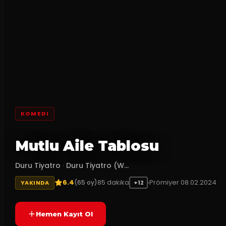
KOMEDI
Mutlu Aile Tablosu
Duru Tiyatro
·
Duru Tiyatro (W...
6.4
85
dakika
Prömiyer
08.02.2024
(
65
oy)
YAKINDA
+12
Hemen Kayıt Ol