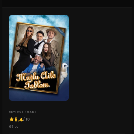
SEYIRCI PUANI
6.4
/ 10
65
oy