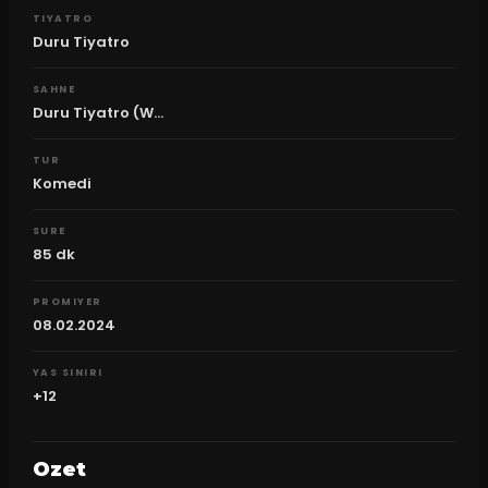
TIYATRO
Duru Tiyatro
SAHNE
Duru Tiyatro (W...
TUR
Komedi
SURE
85
dk
PROMIYER
08.02.2024
YAS SINIRI
+12
Ozet