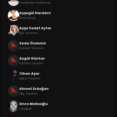
Yönetmen Yardımcısı
Ayşegül Hardern
Dramaturg
Ayşe Sedef Ayter
Işık Tasarımı
Seda Özdemir
Kostüm Tasarım
Aygül Güntav
Kostüm Tasarım
Cihan Aşar
Dekor Tasarım
Ahmet Erdoğan
Afiş Tasarım
Emre Mollaoğlu
Fotoğraf