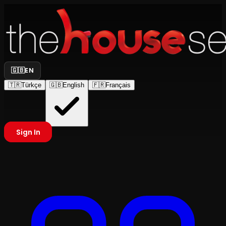
🇬🇧
EN
🇹🇷
Türkçe
🇬🇧
English
🇫🇷
Français
Sign In