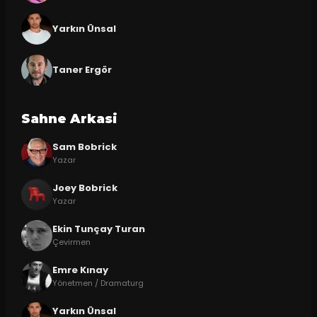
Yarkın Ünsal
Taner Ergör
Sahne Arkasi
Sam Bobrick
Yazar
Joey Bobrick
Yazar
Ekin Tunçay Turan
Çevirmen
Emre Kınay
Yönetmen / Dramaturg
Yarkın Ünsal