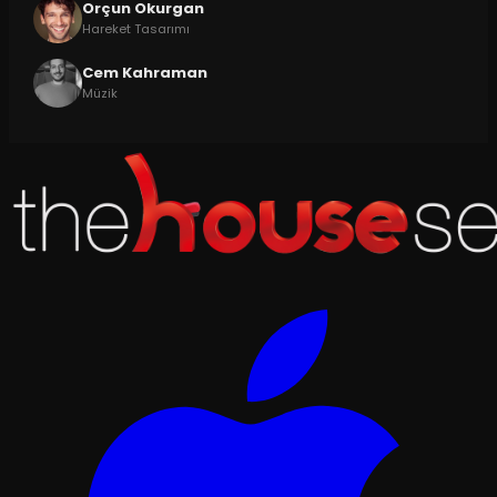
Orçun Okurgan
Hareket Tasarımı
Cem Kahraman
Müzik