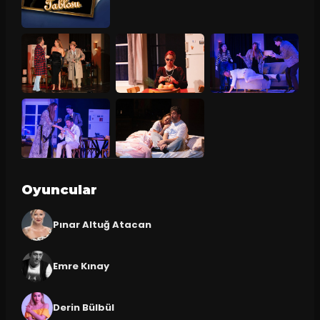
Oyuncular
Pınar Altuğ Atacan
Emre Kınay
Derin Bülbül