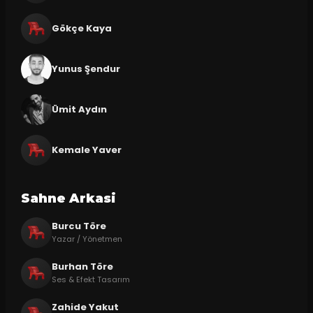
Gökçe Kaya
Yunus Şendur
Ümit Aydın
Kemale Yaver
Sahne Arkasi
Burcu Töre
Yazar / Yönetmen
Burhan Töre
Ses & Efekt Tasarım
Zahide Yakut