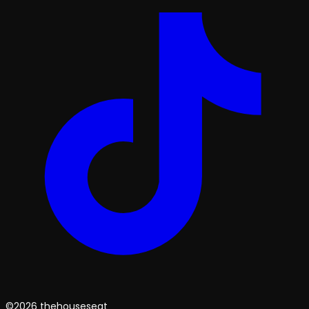
©2026 thehouseseat