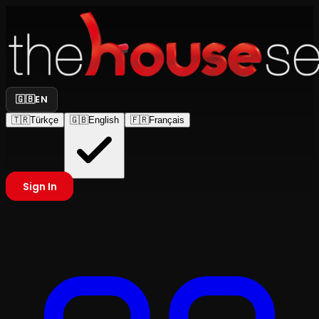
🇬🇧
EN
🇹🇷
Türkçe
🇬🇧
English
🇫🇷
Français
Sign In