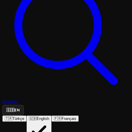
Search...
🇬🇧
EN
🇹🇷
Türkçe
🇬🇧
English
🇫🇷
Français