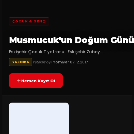
ÇOCUK & GENÇ
Musmucuk'un Doğum Günü
Eskişehir Çocuk Tiyatrosu
·
Eskişehir Zübey...
Prömiyer
07.12.2017
Yetersiz oy
YAKINDA
Hemen Kayıt Ol