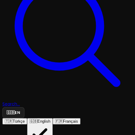
Search...
🇬🇧
EN
🇹🇷
Türkçe
🇬🇧
English
🇫🇷
Français