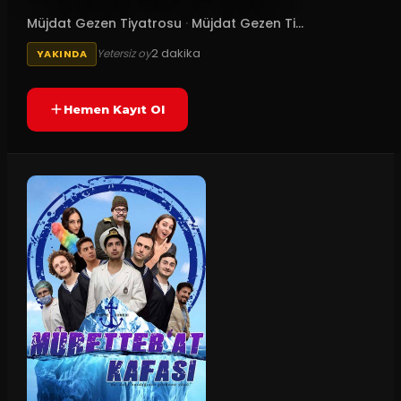
Müjdat Gezen Tiyatrosu
·
Müjdat Gezen Ti...
2
dakika
Yetersiz oy
YAKINDA
Hemen Kayıt Ol