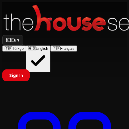
🇬🇧
EN
🇹🇷
Türkçe
🇬🇧
English
🇫🇷
Français
Sign In