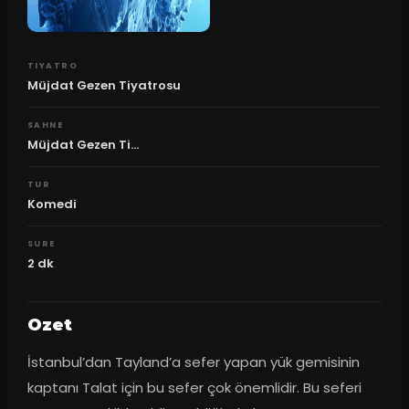
TIYATRO
Müjdat Gezen Tiyatrosu
SAHNE
Müjdat Gezen Ti...
TUR
Komedi
SURE
2
dk
Ozet
İstanbul’dan Tayland’a sefer yapan yük gemisinin 
kaptanı Talat için bu sefer çok önemlidir. Bu seferi 