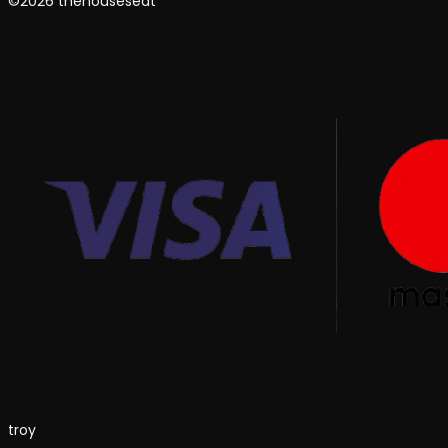
©2026 thehouseseat
troy