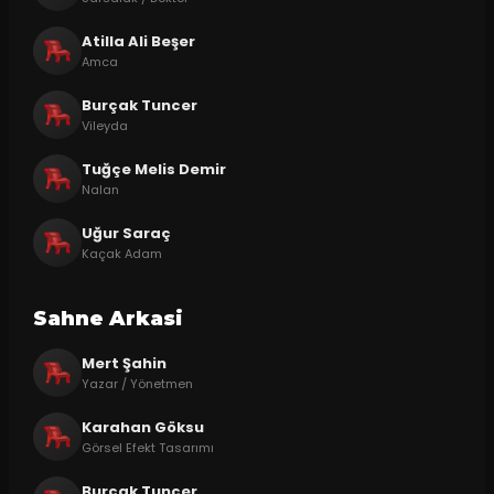
Atilla Ali Beşer
Amca
Burçak Tuncer
Vileyda
Tuğçe Melis Demir
Nalan
Uğur Saraç
Kaçak Adam
Sahne Arkasi
Mert Şahin
Yazar / Yönetmen
Karahan Göksu
Görsel Efekt Tasarımı
Burçak Tuncer