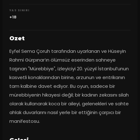
YAS SINIRI
+18
Ozet
Eyfel Sema Çoruh tarafından uyarlanan ve Hüseyin 
Rahmi Gürpınar’ın ölümsüz eserinden sahneye 
taşınan "Mürebbiye", izleyiciyi 20. yüzyıl İstanbul’unun 
kasvetli konaklarından birine, arzunun ve entrikanın 
tam kalbine davet ediyor. Bu oyun, sadece bir 
mürebbiyenin hikayesi değil; bir kadının zekasını silah 
olarak kullanarak koca bir aileyi, gelenekleri ve sahte 
ahlak duvarlarını nasıl yerle bir ettiğinin çarpıcı bir 
manifestosu.