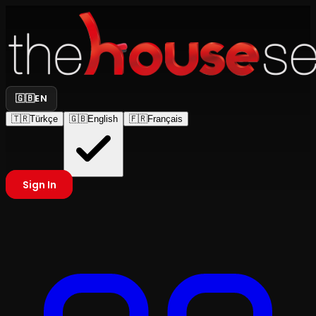
🇬🇧
EN
🇹🇷
Türkçe
🇬🇧
English
🇫🇷
Français
Sign In