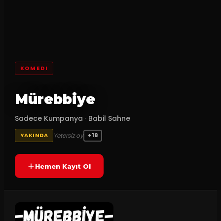
KOMEDI
Mürebbiye
Sadece Kumpanya
·
Babil Sahne
Yetersiz oy
YAKINDA
+18
Hemen Kayıt Ol