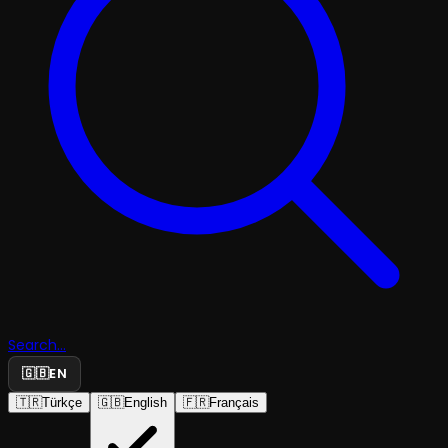
Search...
🇬🇧
EN
🇹🇷
Türkçe
🇬🇧
English
🇫🇷
Français