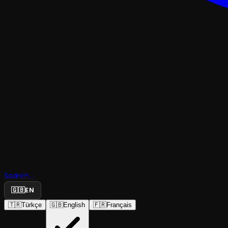
RESİTAL
Murat Ce
Search...
🇬🇧
EN
Orhan Resi
🇹🇷
Türkçe
🇬🇧
English
🇫🇷
Français