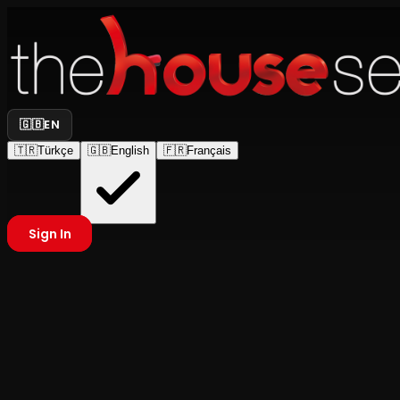
🇬🇧
EN
🇹🇷
Türkçe
🇬🇧
English
🇫🇷
Français
Sign In