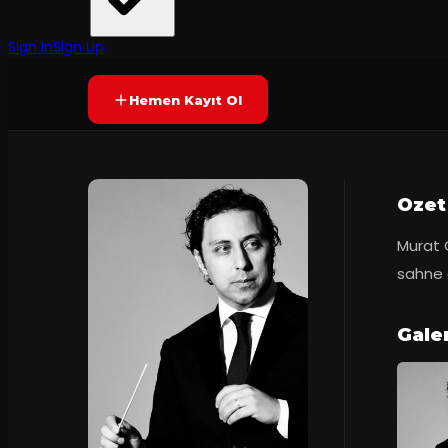
Yetersiz oy
YAKINDA
Sign In
Sign Up
Hemen Kayıt Ol
Ozet
Murat C
sahne a
Gale