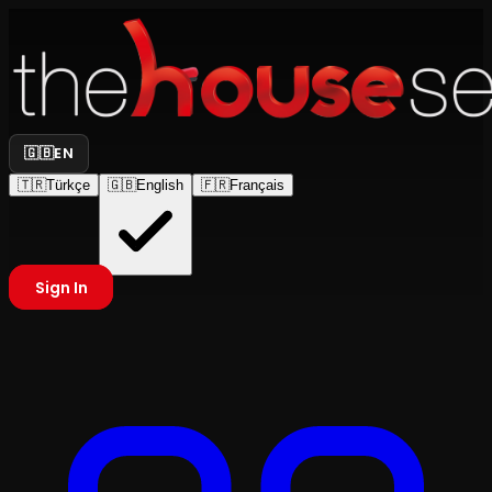
🇬🇧
EN
🇹🇷
Türkçe
🇬🇧
English
🇫🇷
Français
Sign In