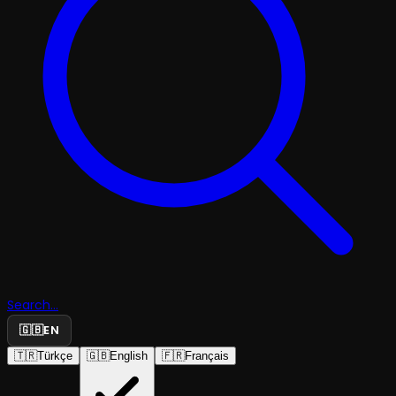
Search...
🇬🇧
EN
🇹🇷
Türkçe
🇬🇧
English
🇫🇷
Français