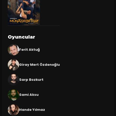
Oyuncular
Ferit Aktuğ
Giray Mert Özdenoğlu
Sarp Bozkurt
Sami Aksu
Hande Yılmaz