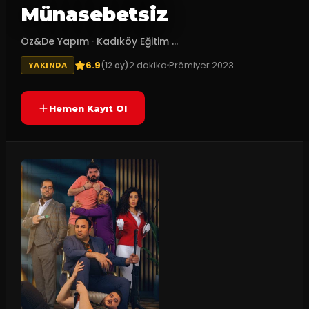
Münasebetsiz
Öz&De Yapım
·
Kadıköy Eğitim ...
6.9
2
dakika
Prömiyer
2023
(
12
oy)
YAKINDA
Hemen Kayıt Ol