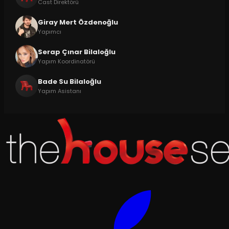
Cast Direktörü
Giray Mert Özdenoğlu
Yapımcı
Serap Çınar Bilaloğlu
Yapım Koordinatörü
Bade Su Bilaloğlu
Yapım Asistanı