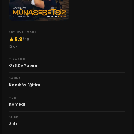
SEYIRCI PUANI
6.9
/ 10
12
oy
TIYATRO
Öz&De Yapım
SAHNE
Kadıköy Eğitim ...
TUR
Komedi
SURE
2
dk