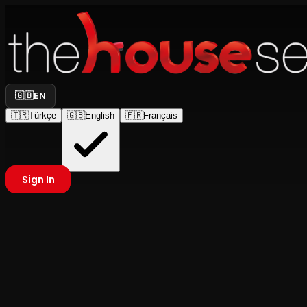
🇬🇧
EN
🇹🇷
Türkçe
🇬🇧
English
🇫🇷
Français
Sign In