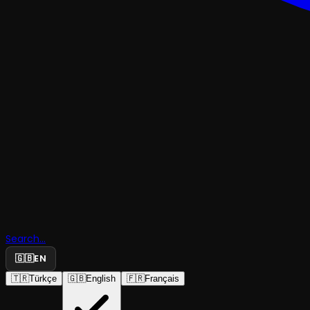
Search...
Mükerrer
🇬🇧
EN
🇹🇷
Türkçe
🇬🇧
English
🇫🇷
Français