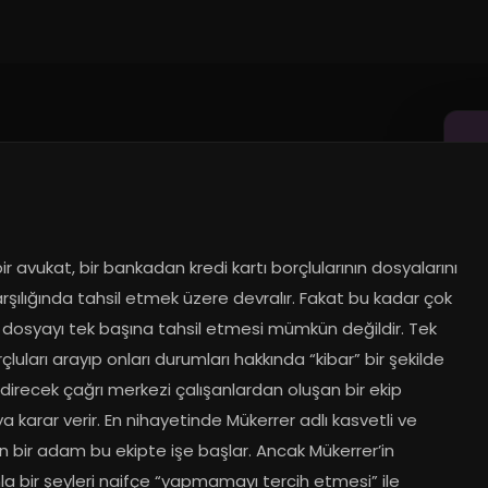
2024
r avukat, bir bankadan kredi kartı borçlularının dosyalarını 
rşılığında tahsil etmek üzere devralır. Fakat bu kadar çok 
 dosyayı tek başına tahsil etmesi mümkün değildir. Tek 
çluları arayıp onları durumları hakkında “kibar” bir şekilde 
ndirecek çağrı merkezi çalışanlardan oluşan bir ekip 
 karar verir. En nihayetinde Mükerrer adlı kasvetli ve 
n bir adam bu ekipte işe başlar. Ancak Mükerrer’in 
a bir şeyleri naifçe “yapmamayı tercih etmesi” ile 