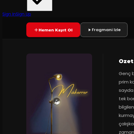
Tiyatro Pura
·
Kumbaracı50
7.9
2
dakika
Prömiyer
13.12.
(
26
oy)
YAKINDA
+12
Sign In
Sign Up
Fragmani Izle
Hemen Kayıt Ol
Ozet
Genç bi
prim ka
sayıda
tek bor
bilgile
kurmaya
çalışka
zamanl