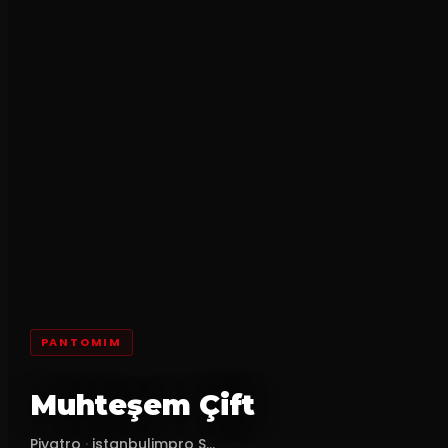
PANTOMIM
Muhteşem Çift
Piyatro
·
istanbulimpro S...