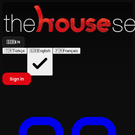
🇬🇧
EN
🇹🇷
Türkçe
🇬🇧
English
🇫🇷
Français
Sign In