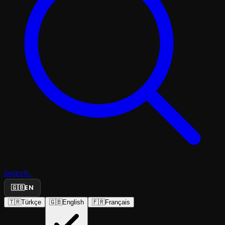
Search...
🇬🇧
EN
🇹🇷
Türkçe
🇬🇧
English
🇫🇷
Français