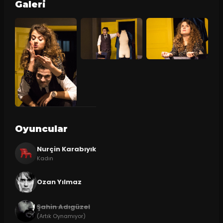
Galeri
Oyuncular
Nurçin Karabıyık
Kadın
Ozan Yılmaz
Şahin Adıgüzel
(Artık Oynamıyor)