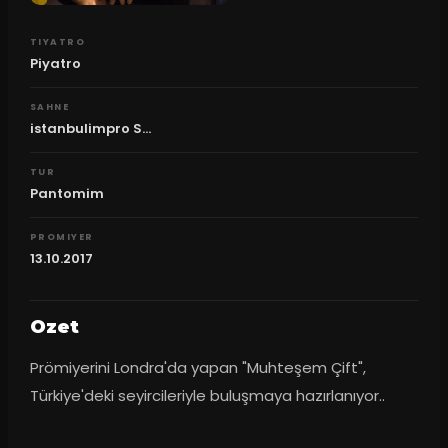
TIYATRO
Piyatro
SAHNE
istanbulimpro S...
TUR
Pantomim
PROMIYER
13.10.2017
Ozet
Prömiyerini Londra'da yapan "Muhteşem Çift", 
Türkiye'deki seyircileriyle buluşmaya hazırlanıyor..