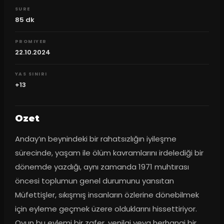
SURE
85
dk
PROMIYER
22.10.2024
YAS SINIRI
+13
Ozet
Anday’ın beynindeki bir rahatsızlığın iyileşme 
sürecinde, yaşam ile ölüm kavramlarını irdelediği bir 
dönemde yazdığı, aynı zamanda 1971 muhtırası 
öncesi toplumun genel durumunu yansıtan 
Müfettişler, sıkışmış insanların özlerine dönebilmek 
için eyleme geçmek üzere olduklarını hissettiriyor. 
Oyun bu eylemi bir zafer, yenilgi veya herhangi bir 