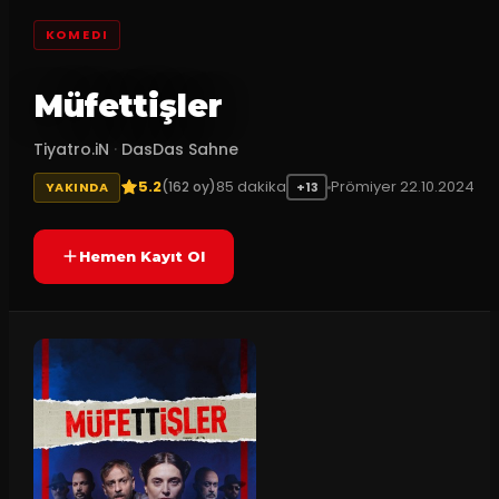
KOMEDI
Müfettişler
Tiyatro.iN
·
DasDas Sahne
5.2
85
dakika
Prömiyer
22.10.2024
(
162
oy)
YAKINDA
+13
Hemen Kayıt Ol