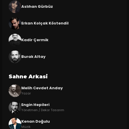
Aslıhan Gürbüz
Erkan Kolçak Köstendil
Kadir Çermik
Burak Altay
Sahne Arkasi
Melih Cevdet Anday
Yazar
Engin Hepileri
Yönetmen / Dekor Tasarım
Kenan Doğulu
Müzik