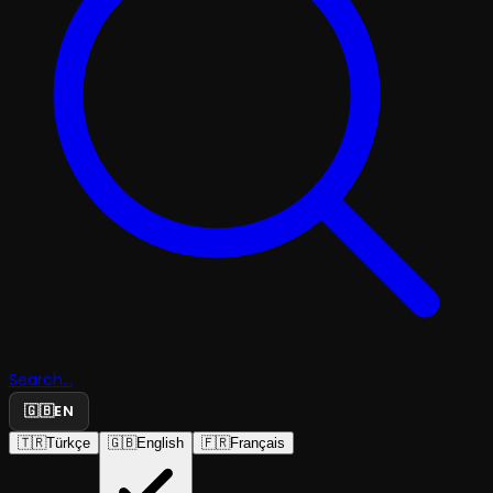
Search...
🇬🇧
EN
🇹🇷
Türkçe
🇬🇧
English
🇫🇷
Français