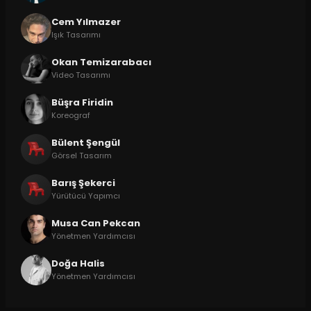
Cem Yılmazer
Işık Tasarımı
Okan Temizarabacı
Video Tasarımı
Büşra Firidin
Koreograf
Bülent Şengül
Görsel Tasarım
Barış Şekerci
Yürütücü Yapımcı
Musa Can Pekcan
Yönetmen Yardımcısı
Doğa Halis
Yönetmen Yardımcısı