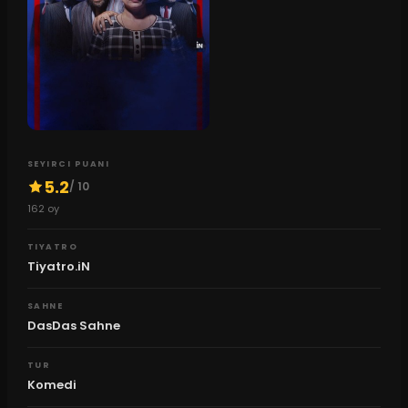
SEYIRCI PUANI
5.2
/ 10
162
oy
TIYATRO
Tiyatro.iN
SAHNE
DasDas Sahne
TUR
Komedi