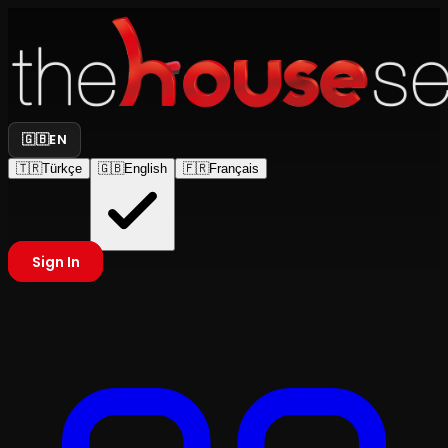
🇬🇧
EN
🇹🇷
Türkçe
🇬🇧
English
🇫🇷
Français
Sign In