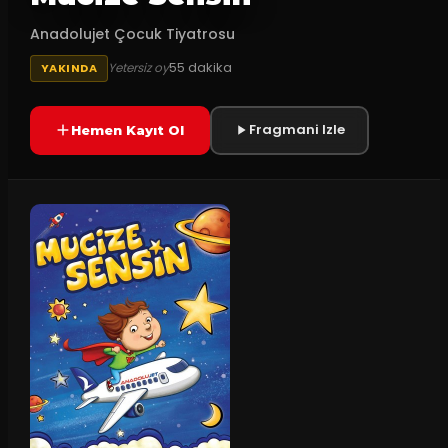
Anadolujet Çocuk Tiyatrosu
55
dakika
Yetersiz oy
YAKINDA
Fragmani Izle
Hemen Kayıt Ol