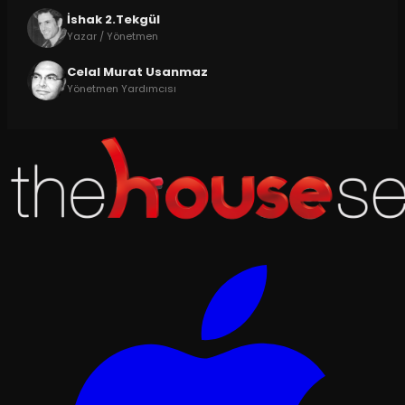
İshak 2.Tekgül
Yazar / Yönetmen
Celal Murat Usanmaz
Yönetmen Yardımcısı