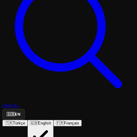
Search...
🇬🇧
EN
🇹🇷
Türkçe
🇬🇧
English
🇫🇷
Français