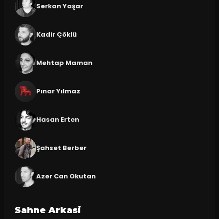
Serkan Yaşar
Kadir Çöklü
Mehtap Maman
Pınar Yılmaz
Hasan Erten
Şahset Berber
Azer Can Okutan
Sahne Arkasi