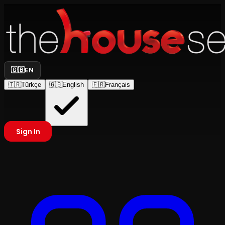
🇬🇧
EN
🇹🇷
Türkçe
🇬🇧
English
🇫🇷
Français
Sign In