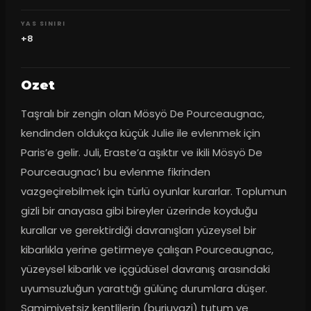
YAS SINIRI
+8
Ozet
Taşralı bir zengin olan Mösyö De Pourceaugnac, 
kendinden oldukça küçük Julie ile evlenmek için 
Paris’e gelir. Juli, Eraste’a aşıktır ve ikili Mösyö De 
Pourceaugnac’ı bu evlenme fikrinden 
vazgeçirebilmek için türlü oyunlar kurarlar. Toplumun 
gizli bir anayasa gibi bireyler üzerinde koyduğu 
kurallar ve gerektirdiği davranışları yüzeysel bir 
kibarlıkla yerine getirmeye çalışan Pourceaugnac, 
yüzeysel kibarlık ve içgüdüsel davranış arasındaki 
uyumsuzluğun yarattığı gülünç durumlara düşer. 
Samimiyetsiz kentlilerin (burjuvazi) tutum ve 