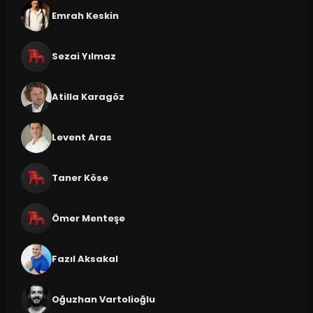
Emrah Keskin
Sezai Yılmaz
Atilla Karagöz
Levent Aras
Taner Köse
Ömer Menteşe
Fazıl Aksakal
Oğuzhan Vartolioğlu