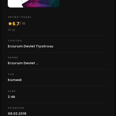
SEYIRCI PUANI
6.7
/ 10
10
oy
TIYATRO
Erzurum Devlet Tiyatrosu
SAHNE
Erzurum Devlet ...
TUR
Komedi
SURE
2
dk
PROMIYER
08.03.2018