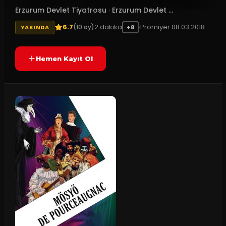
Erzurum Devlet Tiyatrosu
·
Erzurum Devlet ...
6.7
2
dakika
Prömiyer
08.03.2018
(
10
oy)
YAKINDA
+8
Hemen Kayıt Ol