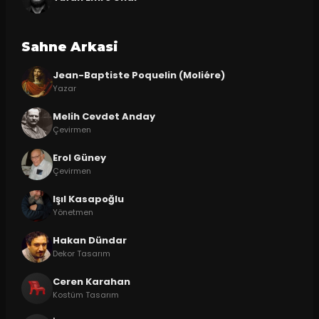
Sahne Arkasi
Jean-Baptiste Poquelin (Moliére)
Yazar
Melih Cevdet Anday
Çevirmen
Erol Güney
Çevirmen
Işıl Kasapoğlu
Yönetmen
Hakan Dündar
Dekor Tasarım
Ceren Karahan
Kostüm Tasarım