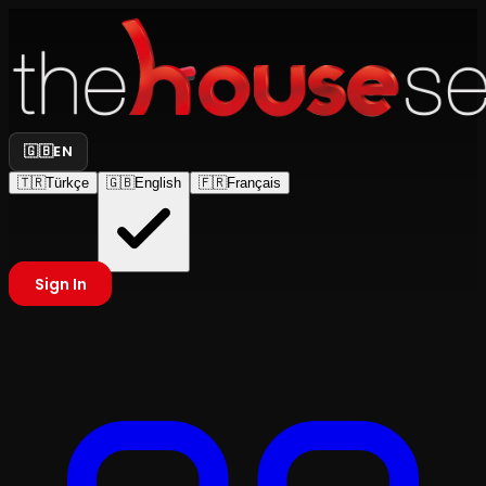
🇬🇧
EN
🇹🇷
Türkçe
🇬🇧
English
🇫🇷
Français
Sign In