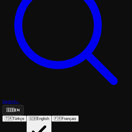
Search...
🇬🇧
EN
🇹🇷
Türkçe
🇬🇧
English
🇫🇷
Français