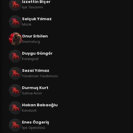
İzzettin Biçer
Işık Tasarımı
Selçuk Yılmaz
Müzik
Onur Erbilen
Dramaturg
Duygu Güngör
Koreograf
Sezai Yılmaz
Yönetmen Yardımcısı
Durmuş Kurt
Sahne Amiri
Hakan Babaoğlu
Kondüvit
Enes Özgeriş
Işık Operatörü