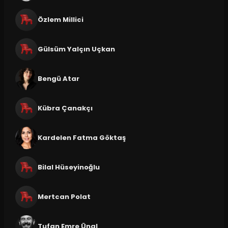
Özlem Millici
Gülsüm Yalçın Uçkan
Bengü Atar
Kübra Çanakçı
Kardelen Fatma Göktaş
Bilal Hüseyinoğlu
Mertcan Polat
Tufan Emre Ünal