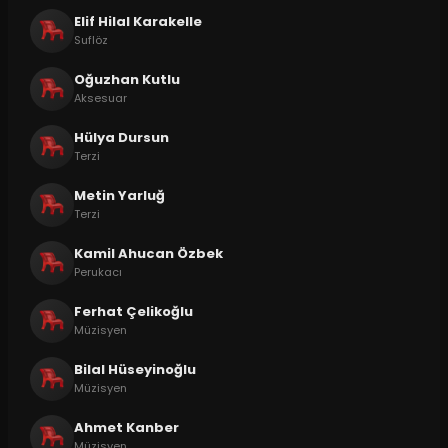
Elif Hilal Karakelle
Suflöz
Oğuzhan Kutlu
Aksesuar
Hülya Dursun
Terzi
Metin Yarluğ
Terzi
Kamil Ahucan Özbek
Perukacı
Ferhat Çelikoğlu
Müzisyen
Bilal Hüseyinoğlu
Müzisyen
Ahmet Kanber
Müzisyen