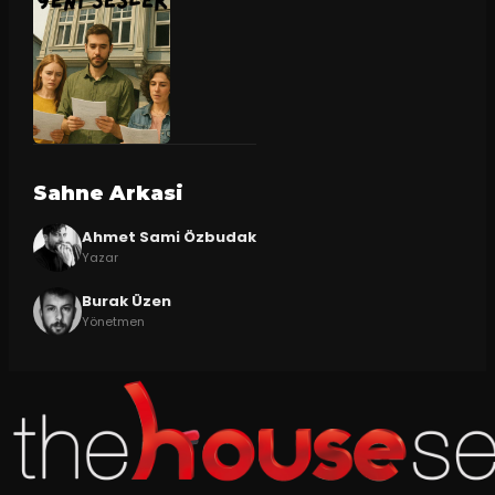
Sahne Arkasi
Ahmet Sami Özbudak
Yazar
Burak Üzen
Yönetmen