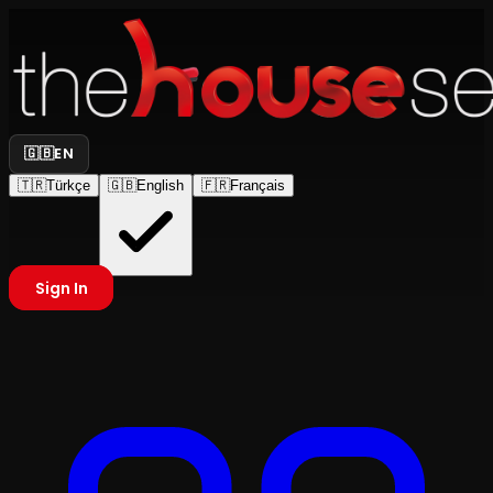
🇬🇧
EN
🇹🇷
Türkçe
🇬🇧
English
🇫🇷
Français
Sign In