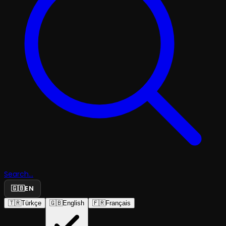
Search...
🇬🇧
EN
🇹🇷
Türkçe
🇬🇧
English
🇫🇷
Français