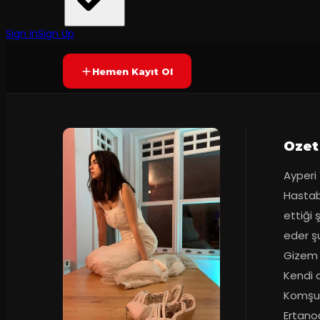
Yetersiz oy
YAKINDA
Sign In
Sign Up
Hemen Kayıt Ol
Ozet
Ayperi
Hastaba
ettiği 
eder şu
Gizem 
Kendi 
Komşu 
Ertanoğ