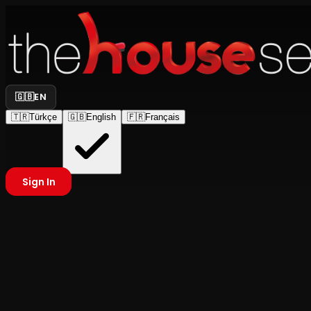
🇬🇧
EN
🇹🇷
Türkçe
🇬🇧
English
🇫🇷
Français
Sign In