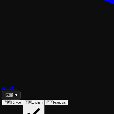
TRAJEDI & DRAMDENEYSEL & ABSÜRD
Monologla
Müzesi - K
Search...
🇬🇧
EN
Yüzler
🇹🇷
Türkçe
🇬🇧
English
🇫🇷
Français