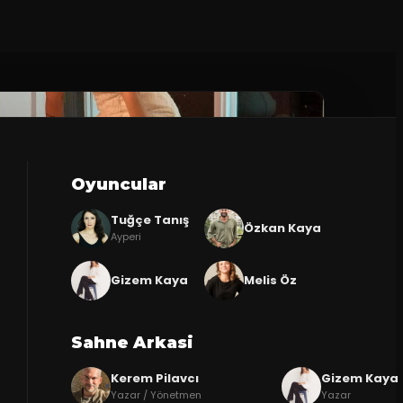
Oyuncular
Tuğçe Tanış
Özkan Kaya
Ayperi
Gizem Kaya
Melis Öz
Sahne Arkasi
Kerem Pilavcı
Gizem Kaya
Yazar / Yönetmen
Yazar