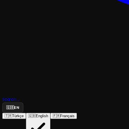
TRAJEDI & DRAMDENEYSEL & ABSÜRD
Monologla
Müzesi
Search...
🇬🇧
EN
‘Evdekiler’
🇹🇷
Türkçe
🇬🇧
English
🇫🇷
Français