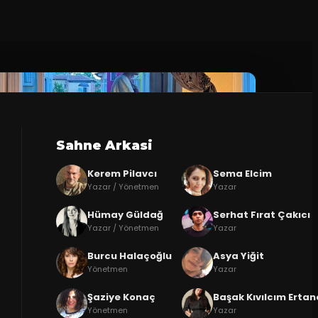
Sahne Arkasi
Kerem Pilavcı
Sema Elcim
Yazar / Yönetmen
Yazar
Hümay Güldağ
Serhat Fırat Çakıcı
Yazar / Yönetmen
Yazar
Burcu Halaçoğlu
Asya Yiğit
Yönetmen
Yazar
Şaziye Konaç
Başak Kıvılcım Ertan
Yönetmen
Yazar