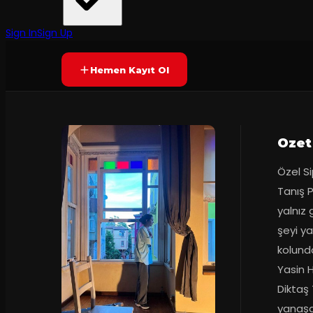
8.3
Prömiyer
17.11.2022
(
37
oy)
YAKINDA
Sign In
Sign Up
Hemen Kayıt Ol
Ozet
Özel Si
Tanış 
yalnız
şeyi y
kolunda
Yasin 
Diktaş 
yanaşa