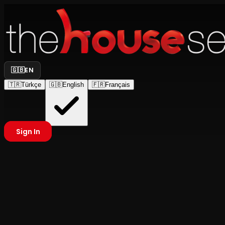
🇬🇧
EN
🇹🇷
Türkçe
🇬🇧
English
🇫🇷
Français
Sign In