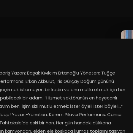
pariş Yazan: Başak Kıvılcım Ertanoğlu Yöneten: Tuğçe 
Performans: Erkan Akbulut, İris Gürçay Doğum gününü 
 geçirmek istemeyen bir kadın ve onu mutlu etmek için her 
apabilecek bir adam. “Hizmet sektörünün en heyecanlı 
yım ben. İşim sizi mutlu etmek: İster öyleli ister böyleli…” 
Hoop! Yazan-Yöneten: Kerem Pilavcı Performans: Cansu 
Tahtakale’de eski bir han. Her gün handaki dükkana 
n kamyondan, elden ele koskoca kumaş toplarını taşıyan 