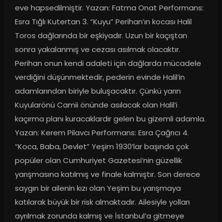
eve hapsedilmiştir. Yazan: Fatma Onat Performans: 
Esra Tığlı Kutertan 3. “Kuyu” Perihan’ın kocası Halil 
Toros dağlarında bir eşkiyadır. Uzun bir kaçıştan 
sonra yakalanmış ve cezası asılmak olacaktır. 
Perihan onun kendi adaleti için dağlarda mücadele 
verdiğini düşünmektedir, pederin evinde Halil’in 
adamlarından biriyle buluşacaktır. Çünkü yarın 
Kuyularönü Camii önünde asılacak olan Halil’i 
kaçırma planı kuracaklardır gelen bu gizemli adamla. 
Yazan: Kerem Pilavcı Performans: Esra Çağrıcı 4. 
“Koca, Baba, Devlet” Yeşim 1930’lar başında çok 
popüler olan Cumhuriyet Gazetesi’nin güzellik 
yarışmasına katılmış ve finale kalmıştır. Son derece 
saygın bir ailenin kızı olan Yeşim bu yarışmaya 
katılarak büyük bir risk almaktadır. Ailesiyle yolları 
ayrılmak zorunda kalmış ve İstanbul’a gitmeye 