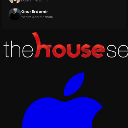
Kostüm Tasarım
Onur Erdemir
Yapım Koordinatörü