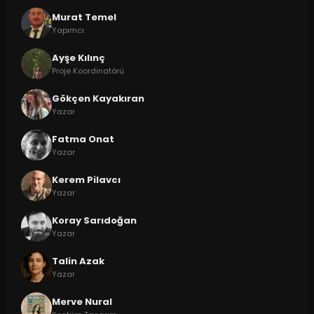
Murat Temel
Yapımcı
Ayşe Kılınç
Proje Koordinatörü
Gökçen Kayakıran
Yazar
Fatma Onat
Yazar
Kerem Pilavcı
Yazar
Koray Sarıdoğan
Yazar
Talin Azak
Yazar
Merve Nural