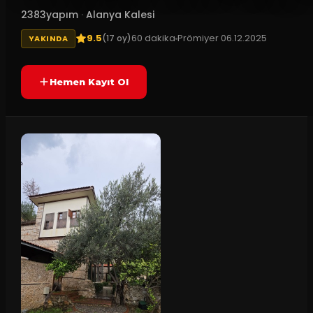
2383yapım
·
Alanya Kalesi
9.5
60
dakika
Prömiyer
06.12.2025
(
17
oy)
YAKINDA
Hemen Kayıt Ol