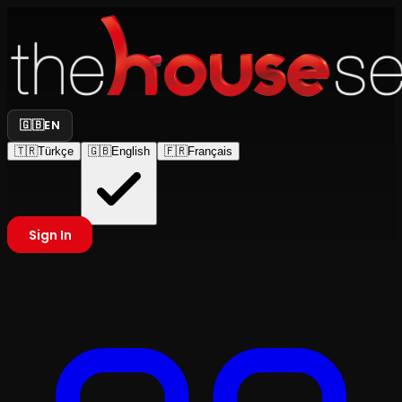
🇬🇧
EN
🇹🇷
Türkçe
🇬🇧
English
🇫🇷
Français
Sign In