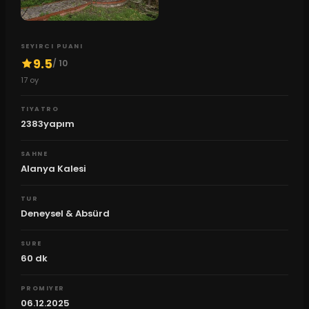
SEYIRCI PUANI
9.5
/ 10
17
oy
TIYATRO
2383yapım
SAHNE
Alanya Kalesi
TUR
Deneysel & Absürd
SURE
60
dk
PROMIYER
06.12.2025