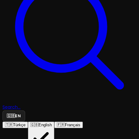
Search...
🇬🇧
EN
🇹🇷
Türkçe
🇬🇧
English
🇫🇷
Français