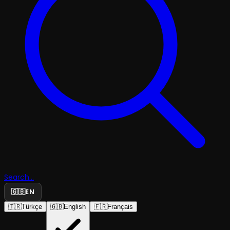
Search...
🇬🇧
EN
🇹🇷
Türkçe
🇬🇧
English
🇫🇷
Français