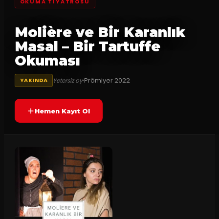
OKUMA TIYATROSU
Molière ve Bir Karanlık
Masal – Bir Tartuffe
Okuması
Prömiyer
2022
Yetersiz oy
YAKINDA
Hemen Kayıt Ol