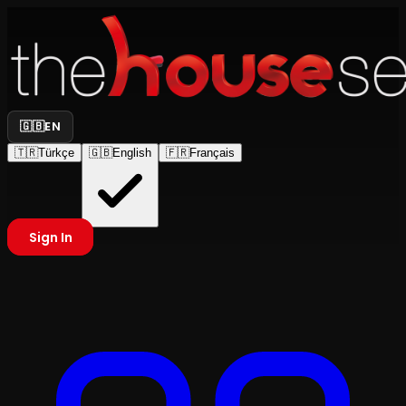
🇬🇧
EN
🇹🇷
Türkçe
🇬🇧
English
🇫🇷
Français
Sign In