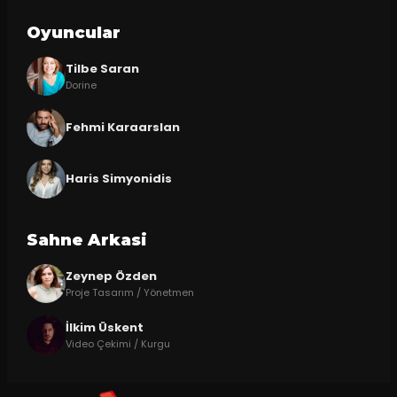
Oyuncular
Tilbe Saran
Dorine
Fehmi Karaarslan
Haris Simyonidis
Sahne Arkasi
Zeynep Özden
Proje Tasarım / Yönetmen
İlkim Üskent
Video Çekimi / Kurgu