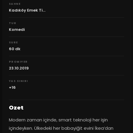
SAHNE
Kadıköy Emek Ti...
TUR
Komedi
SURE
60
dk
PROMIYER
23.10.2019
YAS SINIRI
+16
Ozet
Modern zaman içinde, smart teknoloji her işin 
içindeyken. Ülkedeki her babayiğit evini İkea’dan 