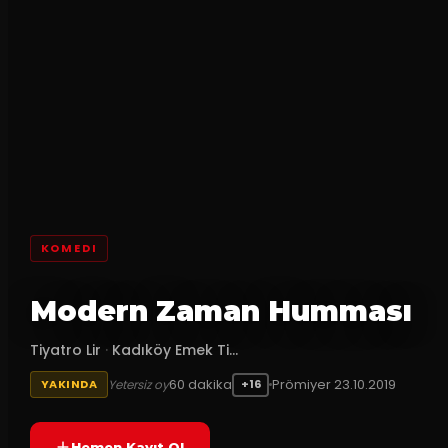
KOMEDI
Modern Zaman Humması
Tiyatro Lir
·
Kadıköy Emek Ti...
60
dakika
Prömiyer
23.10.2019
Yetersiz oy
YAKINDA
+16
Hemen Kayıt Ol