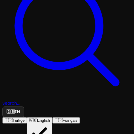
Search...
🇬🇧
EN
🇹🇷
Türkçe
🇬🇧
English
🇫🇷
Français