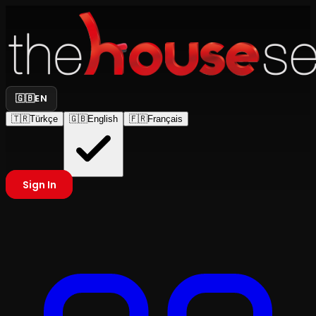
🇬🇧
EN
🇹🇷
Türkçe
🇬🇧
English
🇫🇷
Français
Sign In