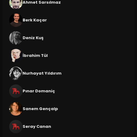
Ahmet Sarsılmaz
Berk Kaçar
Deniz Kuş
İbrahim Tül
Nurhayat Yıldırım
Pınar Domaniç
Sanem Gençalp
Seray Canan