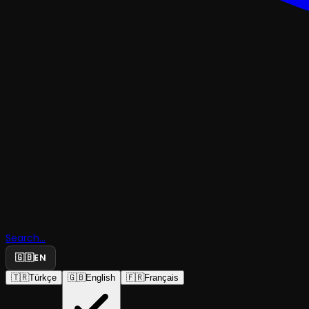
KUKLAÇOCUK & GENÇ
Mitolojik
Search...
Hikâyeler
🇬🇧
EN
🇹🇷
Türkçe
🇬🇧
English
🇫🇷
Français