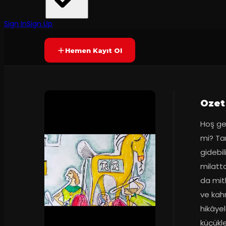
İKSV Tiyatro
·
Moda Sahnesi
60
dakika
Prömiyer
13.11.2021
Yetersiz oy
YAKINDA
+7
Sign In
Sign Up
Hemen Kayıt Ol
Ozet
Hoş gel
mi? Tan
gidebil
milatta
da mitl
ve kahr
hikâye
küçükle