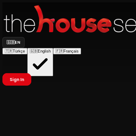
🇬🇧
EN
🇹🇷
Türkçe
🇬🇧
English
🇫🇷
Français
Sign In