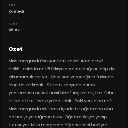
TUR
Komedi
SURE
55
dk
Ozet
Mıss margarıda’nın yöntemi kesin! Ama biraz!… 
belki!… aslında net!!! Çıkışın neresi olduğunu bilip de 
çıkamamak var ya… Nasıl son vereceğinin farkında 
olup da korkmak… Sistem, karşında duran 
yöntemlerin önünü nasıl tıkar? Alıştıra alıştıra, Kabul 
ettire ettire… brezilya’da tabii… Peki yeni olan ne? 
Mıss margarıda sistemin içinde bir öğretmen olsa 
da her şeye rağmen bunu Öğretmek için yanıp 
tutuşuyor. Mıss margarıda öğrencilerini bekliyor.