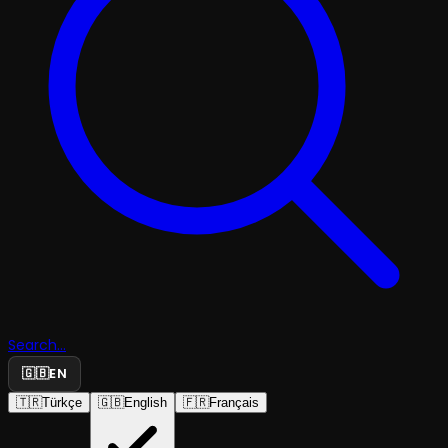
Search...
🇬🇧
EN
🇹🇷
Türkçe
🇬🇧
English
🇫🇷
Français