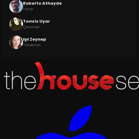
Roberto Athayde
Yazar
Tomris Uyar
Çevirmen
Işıl Zeynep
Yönetmen