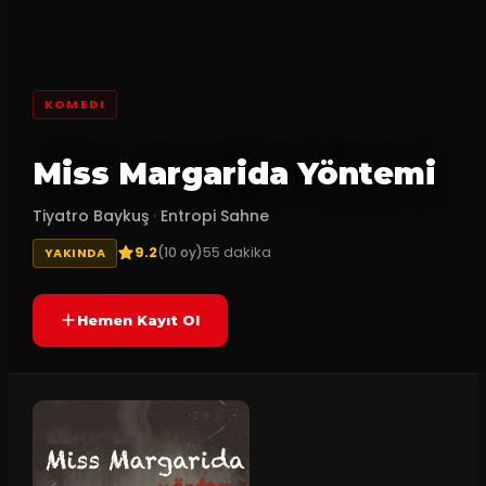
KOMEDI
Miss Margarida Yöntemi
Tiyatro Baykuş
·
Entropi Sahne
9.2
55
dakika
(
10
oy)
YAKINDA
Hemen Kayıt Ol