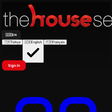
🇬🇧
EN
🇹🇷
Türkçe
🇬🇧
English
🇫🇷
Français
Sign In