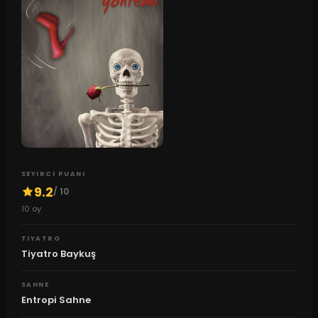
SEYIRCI PUANI
9.2
/ 10
10
oy
TIYATRO
Tiyatro Baykuş
SAHNE
Entropi Sahne