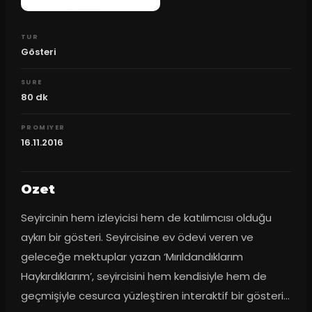
TUR
Gösteri
SURE
80
dk
PROMIYER
16.11.2016
Ozet
Seyircinin hem izleyicisi hem de katılımcısı olduğu 
aykırı bir gösteri. Seyircisine ev ödevi veren ve 
geleceğe mektuplar yazan ‘Mırıldandıklarım 
Haykırdıklarım’, seyircisini hem kendisiyle hem de 
geçmişiyle cesurca yüzleştiren interaktif bir gösteri...