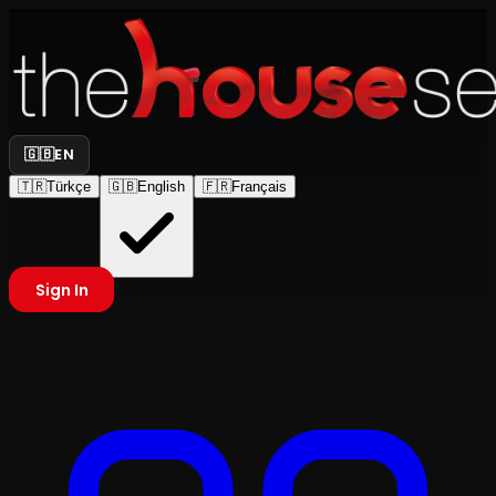
🇬🇧
EN
🇹🇷
Türkçe
🇬🇧
English
🇫🇷
Français
Sign In