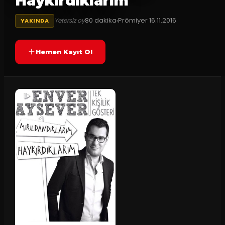
Haykırdıklarım
80
dakika
Prömiyer
16.11.2016
Yetersiz oy
YAKINDA
Hemen Kayıt Ol