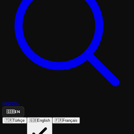
Search...
🇬🇧
EN
🇹🇷
Türkçe
🇬🇧
English
🇫🇷
Français