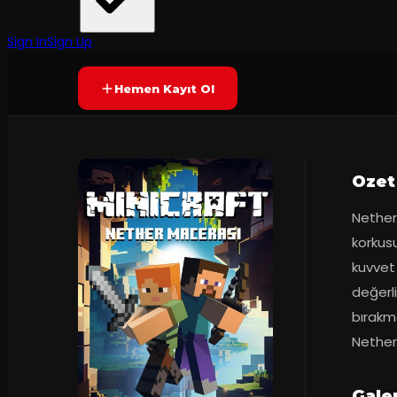
Köstekli 34 Tiyatro
·
Şişli Tiyatrosu...
40
dakika
Yetersiz oy
YAKINDA
+4
Sign In
Sign Up
Hemen Kayıt Ol
Ozet
Nether
korkusu
kuvvet
değerli
bırakma
Nether
Gale