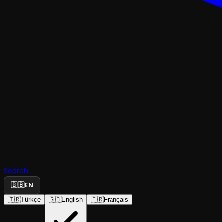
ÇOCUK & GENÇ
MINICRAFT
Search...
Nether Ma
🇬🇧
EN
🇹🇷
Türkçe
🇬🇧
English
🇫🇷
Français