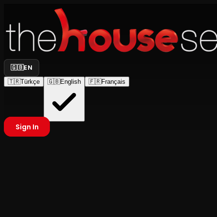
🇬🇧
EN
🇹🇷
Türkçe
🇬🇧
English
🇫🇷
Français
Sign In