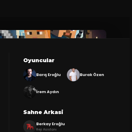
Oyuncular
Barış Eroğlu
Burak Özen
İrem Aydın
Sahne Arkasi
Berkay Eroğlu
Reji Asistanı