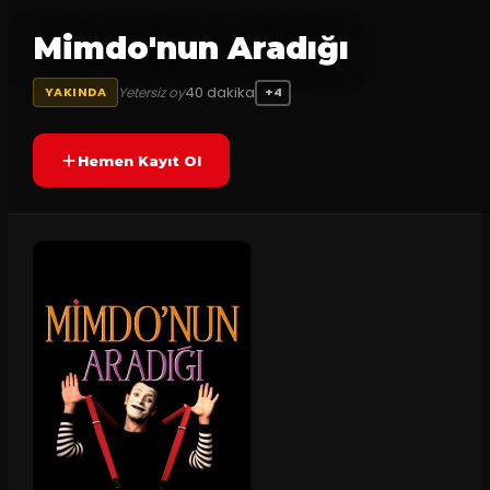
Mimdo'nun Aradığı
40
dakika
Yetersiz oy
YAKINDA
+4
Hemen Kayıt Ol