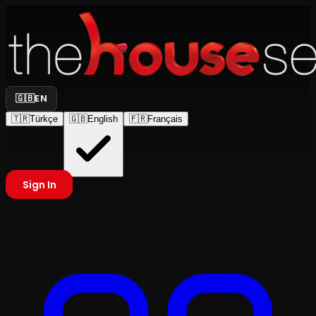
🇬🇧
EN
🇹🇷
Türkçe
🇬🇧
English
🇫🇷
Français
Sign In