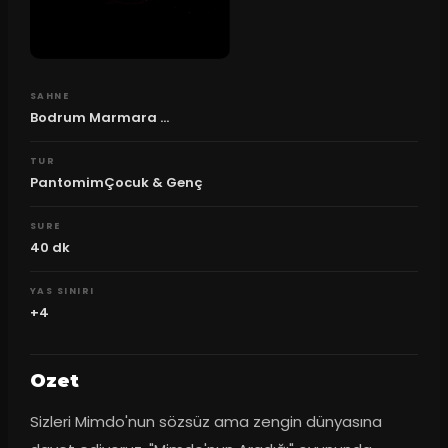
SAHNE
Bodrum Marmara ...
TUR
PantomimÇocuk & Genç
SURE
40
dk
YAS SINIRI
+4
Ozet
Sizleri Mimdo'nun sözsüz ama zengin dünyasına 