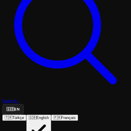
Search...
🇬🇧
EN
🇹🇷
Türkçe
🇬🇧
English
🇫🇷
Français