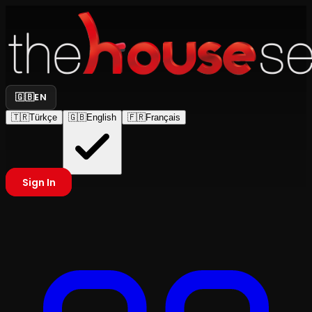
🇬🇧
EN
🇹🇷
Türkçe
🇬🇧
English
🇫🇷
Français
Sign In