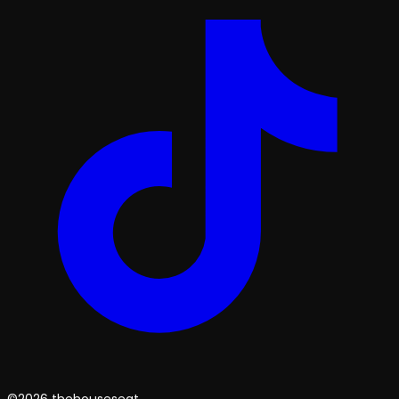
©2026 thehouseseat