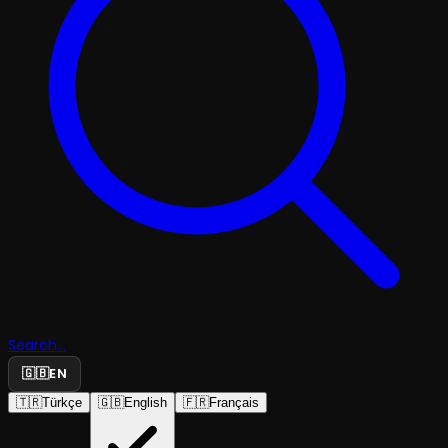
Search...
🇬🇧
EN
🇹🇷
Türkçe
🇬🇧
English
🇫🇷
Français